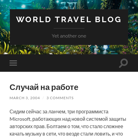
WORLD TRAVEL BLOG
Yet another one
Toggle
Toggle
search
mobile
field
menu
Случай на работе
MARCH 3, 2004
/
3 COMMENTS
Сидим сейчас за ланчем, три программиста
Microsoft, работающих над новой системой защиты
авторских прав. Болтаем о том, что стало сложнее
качать музыку в сети, что везде стали ловить, и что