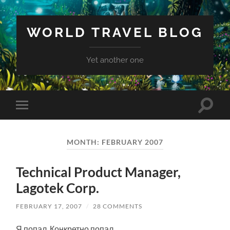
WORLD TRAVEL BLOG
Yet another one
Toggle
Toggle
search
mobile
field
menu
MONTH:
FEBRUARY 2007
Technical Product Manager,
Lagotek Corp.
FEBRUARY 17, 2007
/
28 COMMENTS
Я попал. Конкретно попал.