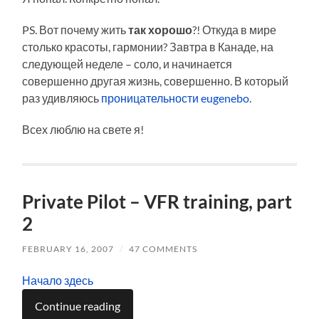
PS. Вот почему жить
так хорошо
?! Откуда в мире
столько красоты, гармонии? Завтра в Канаде, на
следующей неделе – соло, и начинается
совершенно другая жизнь, совершенно. В который
раз удивляюсь
проницательности
eugenebo
.
Всех люблю на свете я!
Private Pilot – VFR training, part
2
FEBRUARY 16, 2007
/
47 COMMENTS
Начало здесь
Continue reading