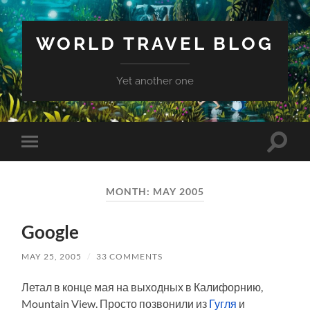
WORLD TRAVEL BLOG
Yet another one
Toggle
Toggle
search
mobile
field
menu
MONTH:
MAY 2005
Google
MAY 25, 2005
/
33 COMMENTS
Летал в конце мая на выходных в Калифорнию,
Mountain View. Просто позвонили из
Гугля
и