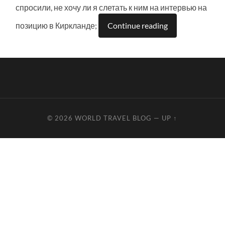
спросили, не хочу ли я слетать к ним на интервью на
позицию в Киркланде;
Continue reading
© 2026
WORLD TRAVEL BLOG
—
UP ↑