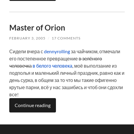
Master of Orion
FEBRUARY 3, 2005
/
17 COMMENTS
Сидели вчера с
dennyrolling
за чайчиком, отмечали
его постепенное превращение
в зелёного
человечка
в белого человека
, моё выползание из
подполья и маленький личный праздник, равно как и
день сурка, в общем за то что мы такие офигенно
крутые парни, всё у нас зашибись и чтоб они сдохли
все!
Continue reading