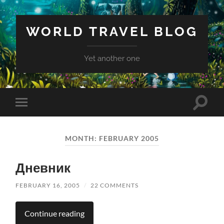
WORLD TRAVEL BLOG
Yet another one
Toggle
Toggle
search
mobile
field
menu
MONTH:
FEBRUARY 2005
Дневник
FEBRUARY 16, 2005
/
22 COMMENTS
Continue reading