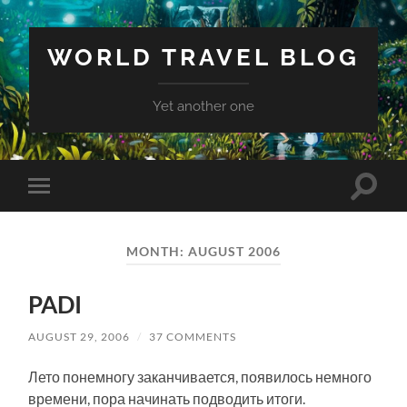
WORLD TRAVEL BLOG
Yet another one
Toggle
Toggle
search
mobile
field
menu
MONTH:
AUGUST 2006
PADI
AUGUST 29, 2006
/
37 COMMENTS
Лето понемногу заканчивается, появилось немного
времени, пора начинать подводить итоги.