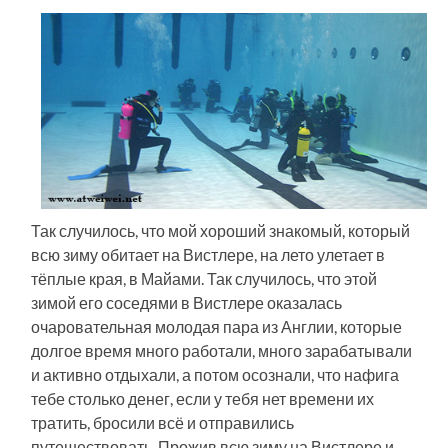
Так случилось, что мой хороший знакомый, который
всю зиму обитает на Вистлере, на лето улетает в
тёплые края, в Майами. Так случилось, что этой
зимой его соседями в Вистлере оказалась
очаровательная молодая пара из Англии, которые
долгое время много работали, много зарабатывали
и активно отдыхали, а потом осознали, что нафига
тебе столько денег, если у тебя нет времени их
тратить, бросили всё и отправились
путешествовать. Прожив всю зиму на Вистлере и