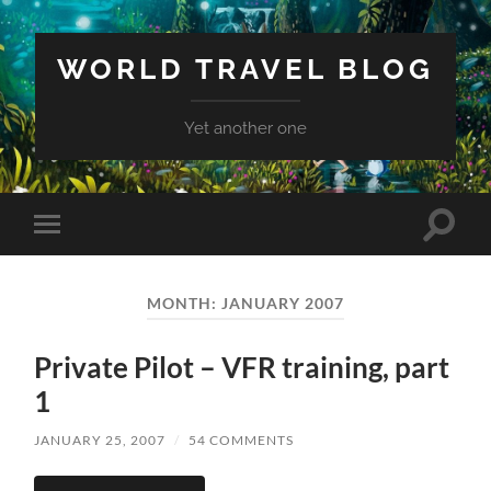
WORLD TRAVEL BLOG
Yet another one
Toggle
Toggle
search
mobile
field
menu
MONTH:
JANUARY 2007
Private Pilot – VFR training, part
1
JANUARY 25, 2007
/
54 COMMENTS