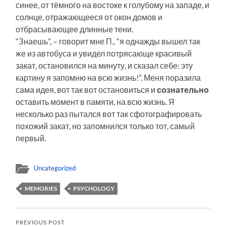
синее, от тёмного на востоке к голубому на западе, и
солнце, отражающееся от окон домов и
отбрасывающее длинные тени.
“Знаешь”, – говорит мне П., “я однажды вышел так
же из автобуса и увидел потрясающе красивый
закат, остановился на минуту, и сказал себе: эту
картину я запомню на всю жизнь!”. Меня поразила
сама идея, вот так вот остановиться и
сознательно
оставить момент в памяти, на всю жизнь. Я
несколько раз пытался вот так сфотографировать
похожий закат, но запомнился только тот, самый
первый.
Uncategorized
MEMORIES
PSYCHOLOGY
PREVIOUS POST