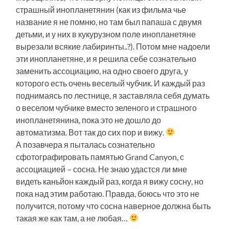
страшный инопланетянин (как из фильма чье
название я не помню, но там был папаша с двумя
детьми, и у них в кукурузном поле инопланетяне
вырезали всякие лабиринты..?). Потом мне надоели
эти инопланетяне, и я решила себе сознательно
заменить ассоциацию, на одно своего друга, у
которого есть очень веселый чубчик. И каждый раз
поднимаясь по лестнице, я заставляла себя думать
о веселом чубчике вместо зеленого и страшного
инопланетянина, пока это не дошло до
автоматизма. Вот так до сих пор и вижу.
А позавчера я пыталась сознательно
сфотографировать памятью Grand Canyon, с
ассоциацией – сосна. Не знаю удастся ли мне
видеть каньйон каждый раз, когда я вижу сосну, но
пока над этим работаю. Правда, боюсь что это не
получится, потому что сосна наверное должна быть
такая же как там, а не любая…