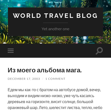
WORLD TRAVEL BLOG
Yet another one
Toggle
Toggle
search
mobile
field
menu
Из моего альбома мага.
DECEMBER 17, 2003
/
1 COMMENT
Едем мы как-то с братом на автобусе домой, вечер,
выходим и видим низко-низко, уже чуть касаясь
деревьев на горизонте, висит солнце, большой
оранжевый шар. Лето, шелестит листва, тепло, небо