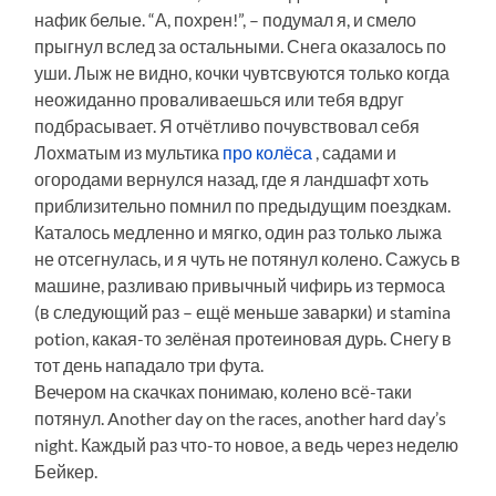
нафик белые. “А, похрен!”, – подумал я, и смело
прыгнул вслед за остальными. Снега оказалось по
уши. Лыж не видно, кочки чувтсвуются только когда
неожиданно проваливаешься или тебя вдруг
подбрасывает. Я отчётливо почувствовал себя
Лохматым из мультика
про колёса
, садами и
огородами вернулся назад, где я ландшафт хоть
приблизительно помнил по предыдущим поездкам.
Каталось медленно и мягко, один раз только лыжа
не отсегнулась, и я чуть не потянул колено. Сажусь в
машине, разливаю привычный чифирь из термоса
(в следующий раз – ещё меньше заварки) и stamina
potion, какая-то зелёная протеиновая дурь. Снегу в
тот день нападало три фута.
Вечером на скачках понимаю, колено всё-таки
потянул. Another day on the races, another hard day’s
night. Каждый раз что-то новое, а ведь через неделю
Бейкер.