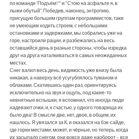
по команде ‘Подъём!'” и “Стою на асфальте я, в
лыжи обутый”. Победив, наконец, энтропию,
присущую большим группам программистов, таки
не умеющим ходить строем, с небольшими
остановками и задержками, мы собрались уже на
горе, настроили рации, и разбежались на весь
оставшийся день в разные стороны, чтобы изредка
друг на друга наталкиваться в самых неожиданных
местах.
Снег валил весь день, видимость уже внизу была
никакая, а наверху всё усугублялось туманом и
облаками. Скатившись один раз, ориентируясь
исключительно на звук и ощупь, под какие-то
невнятные вспышки, я вспомнил, что иногда люди
надевают очки, и, к счастью, у одного товарища их
было два! В смысле две, нет, двое, в общем, их
нашлось. Я увязался за К, и оказался на бэк-сайде,
где горки местами, может, и чёрные, но теперь, когда
их засыпало снегом, они вовсе даже наоборот – все