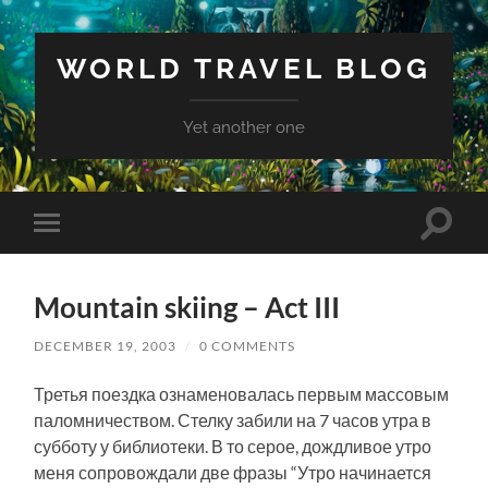
WORLD TRAVEL BLOG
Yet another one
Toggle
Toggle
search
mobile
field
menu
Mountain skiing – Act III
DECEMBER 19, 2003
/
0 COMMENTS
Третья поездка ознаменовалась первым массовым
паломничеством. Стелку забили на 7 часов утра в
субботу у библиотеки. В то серое, дождливое утро
меня сопровождали две фразы “Утро начинается