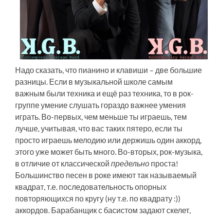
Надо сказать, что пианино и клавиши – две большие
разницы. Если в музыкальной школе самым
важным были техника и ещё раз техника, то в рок-
группе умение слушать гораздо важнее умения
играть. Во-первых, чем меньше ты играешь, тем
лучше, учитывая, что вас таких пятеро, если ты
просто играешь мелодию или держишь один аккорд,
этого уже может быть много. Во-вторых, рок-музыка,
в отличие от классической
предельно
проста!
Большинство песен в роке имеют так называемый
квадрат, т.е. последовательность опорных
повторяющихся по кругу (ну т.е. по квадрату :))
аккордов. Барабанщик с басистом задают скелет,