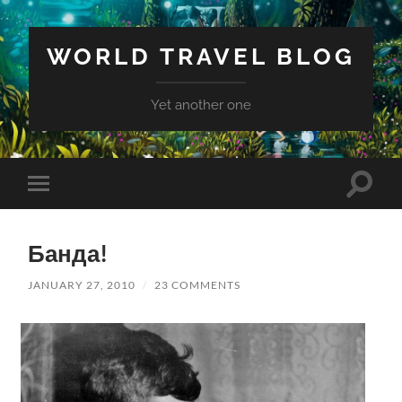
WORLD TRAVEL BLOG
Yet another one
Toggle
Toggle
search
mobile
field
menu
Банда!
JANUARY 27, 2010
/
23 COMMENTS