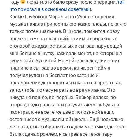
году
(кстати, это было сразу после операции,
так
что помогал я в основном советами
).
Кроме Глубокого Морального Удовлетворения,
музыка начала приносить кое-какие плоды, пока что
только потенциальные. В школе, помнится, сразу
после экзамена по английскому мы собрались в
столовой ожидая остальных и сыграв пару вещей
мне больше в шутку накидали монет, на которые я
купил чай с булочкой. На Бейкере в лоджии стоит
пианино и сыграв во время ланча рег-тайм я
получил купон на бесплатное катание и
предложение договориться и кататься просто так,
за то, чтобы по часу играть во время ланча. Это
никуда не пошло, во-первых, Бейкер далеко, во-
вторых, надо работать и разучить чего-нибудь на
час игры, а не всё те же две с половиной вещи,
оставшиеся с музыкальной школы. Ещё несколько
лет назад, мы собрались в одном местечке, где тоже
была сцена с роялем, и сыграв всё те же пару