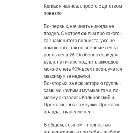
Re: как я написал, просто с детством
повезло
Во-первых, начинать никогда не
поздно. Смотрел фильм про какого-
то знаменитого пианиста, уже не
помню кого, так он впервые сел за
рояль лет в 26. Особенно если для
души, на гитаре под пять аккордов
можно спеть 90% всех песен, учатся
максимум за неделю!
Во-вторых, за всю историю группы,
самыми крутыми музыкантами, по-
моему оказались Калиновский и
Прожогин, оба самоучки. Прожогин,
правда, в капелле пел.
В общем, с сыном – полностью
поддерживаю, а про себя – выбери