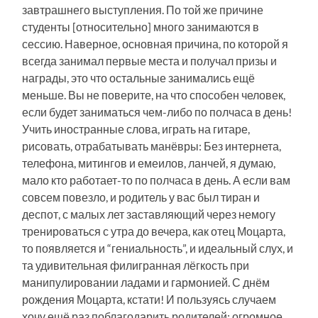
завтрашнего выступления. По той же причине
студенты [относительно] много занимаются в
сессию. Наверное, основная причина, по которой я
всегда занимал первые места и получал призы и
награды, это что остальные занимались ещё
меньше. Вы не поверите, на что способен человек,
если будет заниматься чем-либо по полчаса в день!
Учить иностранные слова, играть на гитаре,
рисовать, отрабатывать манёвры: Без интернета,
телефона, митингов и емеилов, ланчей, я думаю,
мало кто работает-то по полчаса в день. А если вам
совсем повезло, и родитель у вас был тиран и
деспот, с малых лет заставляющий через немогу
тренироваться с утра до вечера, как отец Моцарта,
то появляется и “гениальность”, и идеальный слух, и
та удивительная филигранная лёгкость при
манипулировании ладами и гармонией. С днём
рождения Моцарта, кстати! И пользуясь случаем
хочу ещё раз поблагодарить родителей: огромное