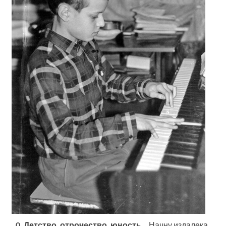
0. Детство, отрочество, юность…
Начну издалека