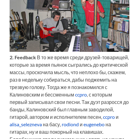
2. Feedback
В то же время среди друзей-товарищей,
которые за время пьянок сыгрались до критической
массы, проскочила мысль, что неплохо бы, скажем,
раз в недельку собираться, дабы поджемить на
трезвую голову. Тогда же я познакомился с
Калиновским и бессменным
ccpro
, с которым
первый записывал свои песни. Так дуэт разросся до
банды, Калиновский был главным заводилой,
гитарой, автором и исполнителем песен,
ccpro
и
alisa_selezneva
на басу,
rodiond
и
eugenebo
на
гитарах, ну и ваш покорный на клавишах.