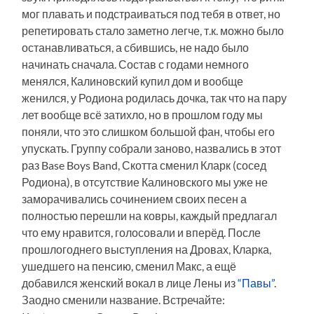
мог плавать и подстраиваться под тебя в ответ, но
репетировать стало заметно легче, т.к. можно было
останавливаться, а сбившись, не надо было
начинать сначала. Состав с годами немного
менялся, Калиновский купил дом и вообще
женился, у Родиона родилась дочка, так что на пару
лет вообще всё затихло, но в прошлом году мы
поняли, что это слишком большой фан, чтобы его
упускать. Группу собрали заново, назвались в этот
раз Base Boys Band, Скотта сменил Кларк (сосед
Родиона), в отсутствие Калиновского мы уже не
заморачивались сочинением своих песен а
полностью перешли на ковры, каждый предлагал
что ему нравится, голосовали и вперёд. После
прошлогоднего выступления на Дровах, Кларка,
ушедшего на пенсию, сменил Макс, а ещё
добавился женский вокал в лице Лены из
“Павы”
.
Заодно сменили название. Встречайте: