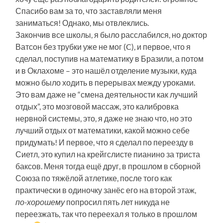
Спасибо вам за то, что заставляли меня
заниматься!
Однако, мы отвлеклись.
Закончив все школы, я было расслабился, но доктор
Ватсон без трубки уже не мог (C), и первое, что я
сделал, поступив на математику в Бразили, а потом
и в Оклахоме – это нашёл отделение музыки, куда
можно было ходить в перерывах между уроками.
Это вам даже не “смена деятельности как лучший
отдых”, это мозговой массаж, это калибровка
нервной системы, это, я даже не знаю что, но это
лучший отдых от математики, какой можно себе
придумать! И первое, что я сделал по переезду в
Сиетл, это купил на крейгслисте пианино за триста
баксов. Меня тогда ещё друг, в прошлом в сборной
Союза по тяжёлой атлетике, после того как
практически в одиночку занёс его на второй этаж,
по-хорошему
попросил пять лет никуда не
переезжать, так что переехал я только в прошлом