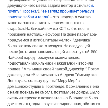
девушку синего цвета, задала вектор и стиль (
см.
группу “Просека”
): “
её взгляд пробивает рельсу в
поисках любви и тепла
” – это шедевр, я считаю;
такое на заказ написать невозможно, как ни
старайся. На ближайшем же КСП слёте песни
произвели настоящий фурор! На фоне пара-пара-
порадуемся и изгиба гитары жёлтой, “девушка”
была глотком свежего воздуха. На следующей
песне (по стилю напоминающей известную ой-ёёё
Чайфов) народ проснулся окончательно,
подоставали мобильники и зажигалки и вторили
припев: “А ты маши своей палкой, дирижёр!”. Потом
даже ездили её записывать к Андрею Тёмкину ака
Ленину ака солисту группы “Миру Мир” в
домашнюю студию в Портленде. К сожалению Лена
с нами поехать не смогла, поэтому без домры. Было
очень интересно и познавательно. В подвале было
две комнаты, одна – звукоизолированная, обитая со