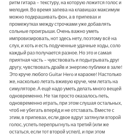
ритм гитара – текстуру, на которую ложится голос и
мелодия. Во время запева на клавишах максимум
можно подкрашивать фон, а в припевах и
промежутках между строчками уже добавлять
сольные проигрыши. Очень важно уметь
импровизировать, нот здесь нету, поэтому всё на
слух, и хоть и есть подученные удачные ходы, соло
каждый раз получается разное. Но это и самая
приятная часть – чувствовать и подыгрывать друг
другу, чувствовать драйв и энергию публики в зале!
Это круче любого Guitar Hero и караоке! Настолько
же, насколько летать вживую круче, чем летать на
симуляторе. А ещё надо уметь делать много вещей
одновременно. Не так просто оказалось петь,
одновременно играть, при этом слушая остальных,
чтоб не убегать вперёд и не отставать. Вместе с
этим, в припевах, если двое вдруг затянули второй
голос, успеть перепрыгнуть на третий (или же
остаться, если тот второй успел), и при этом