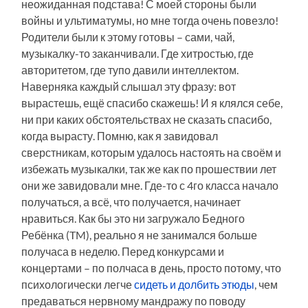
неожиданная подстава! С моей стороны были
войны и ультиматумы, но мне тогда очень повезло!
Родители были к этому готовы – сами, чай,
музыкалку-то заканчивали. Где хитростью, где
авторитетом, где тупо давили интеллектом.
Наверняка каждый слышал эту фразу: вот
вырастешь, ещё спасибо скажешь! И я клялся себе,
ни при каких обстоятельствах не сказать спасибо,
когда вырасту. Помню, как я завидовал
сверстникам, которым удалось настоять на своём и
избежать музыкалки, так же как по прошествии лет
они же завидовали мне. Где-то с 4го класса начало
получаться, а всё, что получается, начинает
нравиться. Как бы это ни загружало Бедного
Ребёнка (TM), реально я не занимался больше
получаса в неделю. Перед конкурсами и
концертами – по полчаса в день, просто потому, что
психологически легче
сидеть и долбить этюды
, чем
предаваться нервному мандражу по поводу