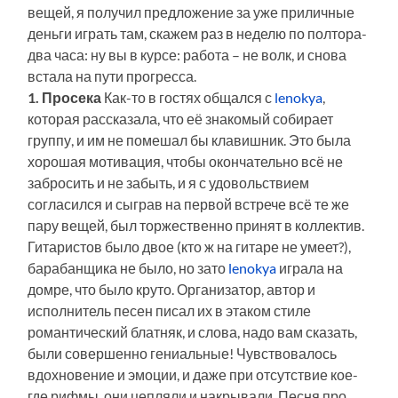
вещей, я получил предложение за уже приличные
деньги играть там, скажем раз в неделю по полтора-
два часа: ну вы в курсе: работа – не волк, и снова
встала на пути прогресса.
1. Просека
Как-то в гостях общался с
lenokya
,
которая рассказала, что её знакомый собирает
группу, и им не помешал бы клавишник. Это была
хорошая мотивация, чтобы окончательно всё не
забросить и не забыть, и я с удовольствием
согласился и сыграв на первой встрече всё те же
пару вещей, был торжественно принят в коллектив.
Гитаристов было двое (кто ж на гитаре не умеет?),
барабанщика не было, но зато
lenokya
играла на
домре, что было круто. Организатор, автор и
исполнитель песен писал их в этаком стиле
романтический блатняк, и слова, надо вам сказать,
были совершенно гениальные! Чувствовалось
вдохновение и эмоции, и даже при отсутствие кое-
где рифмы, они цепляли и накрывали. Песня про