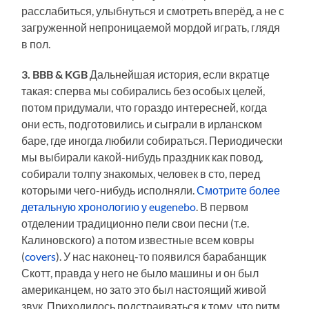
расслабиться, улыбнуться и смотреть вперёд, а не с
загруженной непроницаемой мордой играть, глядя
в пол.
3. BBB & KGB
Дальнейшая история, если вкратце
такая: сперва мы собирались без особых целей,
потом придумали, что гораздо интересней, когда
они есть, подготовились и сыграли в ирланском
баре, где иногда любили собираться. Периодически
мы выбирали какой-нибудь праздник как повод,
собирали толпу знакомых, человек в сто, перед
которыми чего-нибудь исполняли.
Смотрите более
детальную хронологию у
eugenebo
. В первом
отделении традиционно пели свои песни (т.е.
Калиновского) а потом известные всем ковры
(
covers
). У нас наконец-то появился барабанщик
Скотт, правда у него не было машины и он был
американцем, но зато это был настоящий живой
звук. Приходилось подстраиваться к тому, что ритм