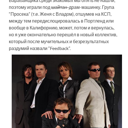
Барабанщика среди знакомых мы опять не нашли,
поэтому играли под
шайтан-
драм-машинку. Група
“Просека” (т.е. Женя с Владом), отшумев на КСП,
между тем передислоцировалась в Портленд или
вообще в Калифорнию, может, потом и вернулась,
но я уже окончательно перешёл в новый коллектив,
который после мучительных и безрезультатных
раздумий назвали “Feedback”.