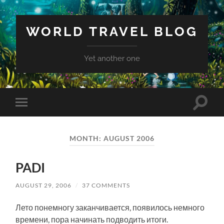
WORLD TRAVEL BLOG
Yet another one
Toggle
Toggle
search
mobile
field
menu
MONTH:
AUGUST 2006
PADI
AUGUST 29, 2006
/
37 COMMENTS
Лето понемногу заканчивается, появилось немного
времени, пора начинать подводить итоги.