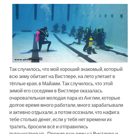
Так случилось, что мой хороший знакомый, который
всю зиму обитает на Вистлере, на лето улетает в
тёплые края, в Майами. Так случилось, что этой
зимой его соседями в Вистлере оказалась
очаровательная молодая пара из Англии, которые
долгое время много работали, много зарабатывали
и активно отдыхали, а потом осознали, что нафига
тебе столько денег, если у тебя нет времени их
тратить, бросили всё и отправились
путешествовать. Прожив всю зиму на Вистлере и