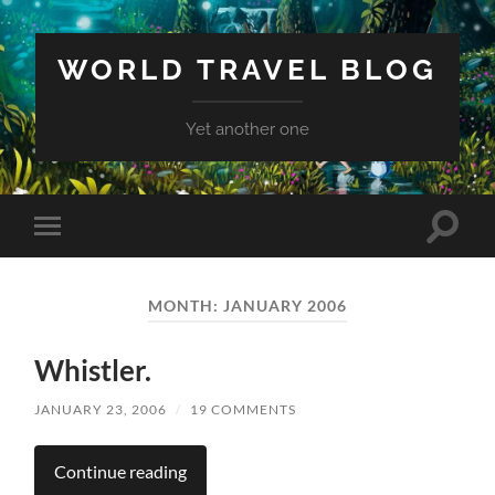
WORLD TRAVEL BLOG
Yet another one
Toggle
Toggle
search
mobile
field
menu
MONTH:
JANUARY 2006
Whistler.
JANUARY 23, 2006
/
19 COMMENTS
Continue reading