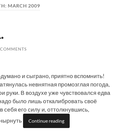
TH:
MARCH 2009
.
 COMMENTS
одумано и сыграно, приятно вспомнить!
 затянулась невнятная промозглая погода,
ои руки. В воздухе уже чувствовался едва
надо было лишь откалибровать своё
в себя его силу и, оттолкнувшись,
вынырнуть
Continue reading