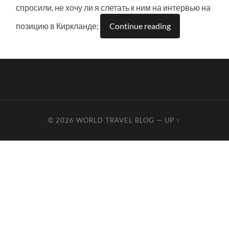
спросили, не хочу ли я слетать к ним на интервью на
позицию в Киркланде;
Continue reading
© 2026
WORLD TRAVEL BLOG
—
UP ↑