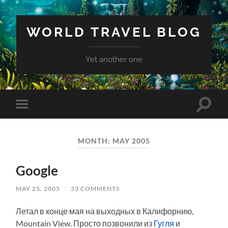
WORLD TRAVEL BLOG
Yet another one
Toggle
Toggle
search
mobile
field
menu
MONTH:
MAY 2005
Google
MAY 25, 2005
/
33 COMMENTS
Летал в конце мая на выходных в Калифорнию,
Mountain View. Просто позвонили из
Гугля
и