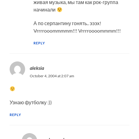
живая музыка, мы там как рок-группа
начинали
А по серпантину гонять.. эээх!
Vrrrrooommmmm!!! Vrrrroooommmm!!!
REPLY
aleksia
October 4, 2004 at 2:07 am
Узнаю футболку :))
REPLY