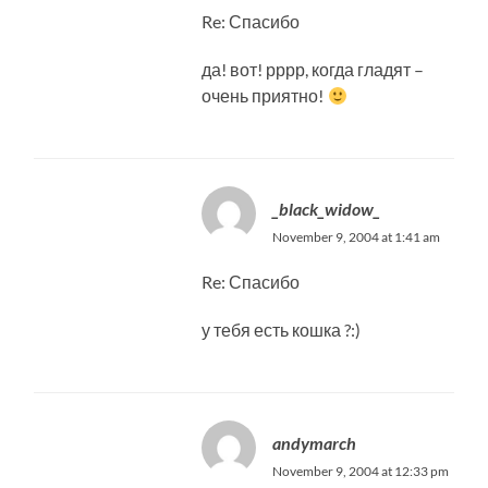
Re: Спасибо
да! вот! рррр, когда гладят –
очень приятно!
_black_widow_
November 9, 2004 at 1:41 am
Re: Спасибо
у тебя есть кошка ?:)
andymarch
November 9, 2004 at 12:33 pm