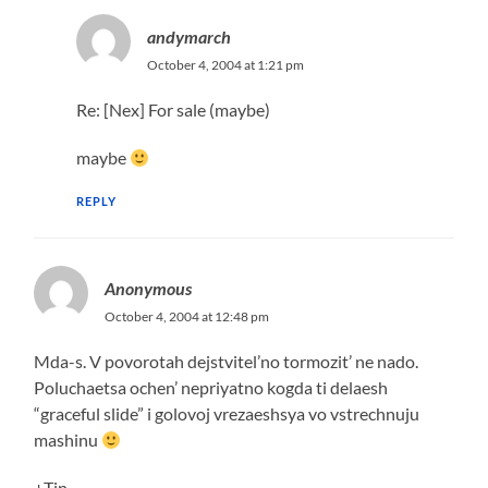
andymarch
October 4, 2004 at 1:21 pm
Re: [Nex] For sale (maybe)
maybe
REPLY
Anonymous
October 4, 2004 at 12:48 pm
Mda-s. V povorotah dejstvitel’no tormozit’ ne nado.
Poluchaetsa ochen’ nepriyatno kogda ti delaesh
“graceful slide” i golovoj vrezaeshsya vo vstrechnuju
mashinu
+Tin