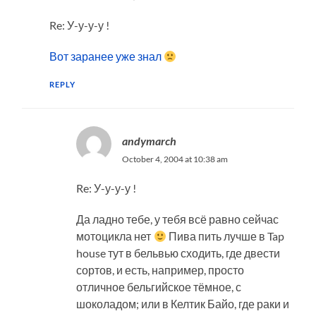
Re: У-у-у-у !
Вот заранее уже знал
REPLY
andymarch
October 4, 2004 at 10:38 am
Re: У-у-у-у !
Да ладно тебе, у тебя всё равно сейчас
мотоцикла нет
Пива пить лучше в Tap
house тут в бельвью сходить, где двести
сортов, и есть, например, просто
отличное бельгийское тёмное, с
шоколадом; или в Келтик Байо, где раки и