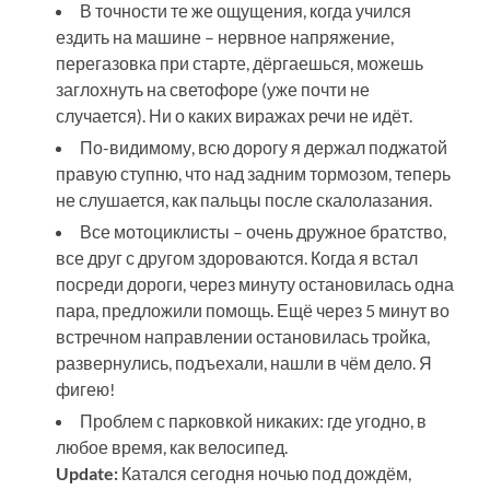
В точности те же ощущения, когда учился
ездить на машине – нервное напряжение,
перегазовка при старте, дёргаешься, можешь
заглохнуть на светофоре (уже почти не
случается). Ни о каких виражах речи не идёт.
По-видимому, всю дорогу я держал поджатой
правую ступню, что над задним тормозом, теперь
не слушается, как пальцы после скалолазания.
Все мотоциклисты – очень дружное братство,
все друг с другом здороваются. Когда я встал
посреди дороги, через минуту остановилась одна
пара, предложили помощь. Ещё через 5 минут во
встречном направлении остановилась тройка,
развернулись, подъехали, нашли в чём дело. Я
фигею!
Проблем с парковкой никаких: где угодно, в
любое время, как велосипед.
Update:
Катался сегодня ночью под дождём,