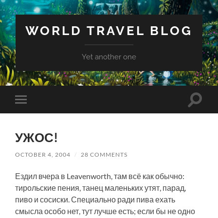
WORLD TRAVEL BLOG
Yet another one
Toggle
Toggle
search
mobile
field
menu
УЖОС!
OCTOBER 4, 2004
/
28 COMMENTS
Ездил вчера в Leavenworth, там всё как обычно:
тирольские пения, танец маленьких утят, парад,
пиво и сосиски. Специально ради пива ехать
смысла особо нет, тут лучше есть; если бы не одно