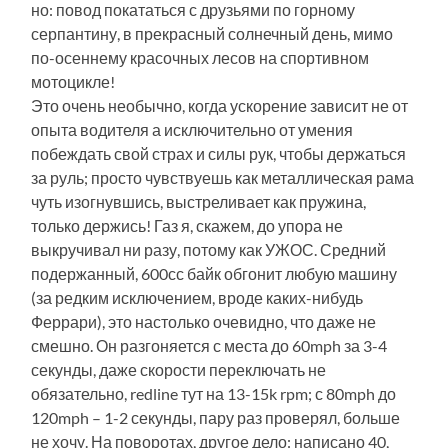
но: повод покататься с друзьями по горному
серпантину, в прекрасный солнечный день, мимо
по-осеннему красочных лесов на спортивном
мотоцикле!
Это очень необычно, когда ускорение зависит не от
опыта водителя а исключительно от умения
побеждать свой страх и силы рук, чтобы держаться
за руль; просто чувствуешь как металлическая рама
чуть изогнувшись, выстреливает как пружина,
только держись! Газ я, скажем, до упора не
выкручивал ни разу, потому как УЖОС. Средний
подержанный, 600сс байк обгонит любую машину
(за редким исключением, вроде каких-нибудь
Феррари), это настолько очевидно, что даже не
смешно. Он разгоняется с места до 60mph за 3-4
секунды, даже скорости переключать не
обязательно, redline тут на 13-15k rpm; с 80mph до
120mph – 1-2 секунды, пару раз проверял, больше
не хочу. На поворотах, другое дело: написано 40,