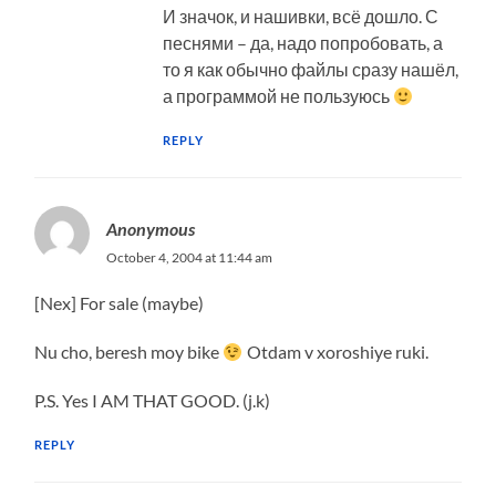
И значок, и нашивки, всё дошло. С
песнями – да, надо попробовать, а
то я как обычно файлы сразу нашёл,
а программой не пользуюсь
REPLY
Anonymous
October 4, 2004 at 11:44 am
[Nex] For sale (maybe)
Nu cho, beresh moy bike
Otdam v xoroshiye ruki.
P.S. Yes I AM THAT GOOD. (j.k)
REPLY