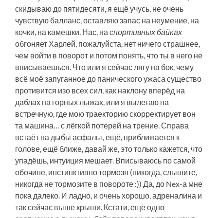
скидываю до пятидесяти, я ещё учусь, не очень
чувствую балланс, оставляю запас на неумение, на
кочки, на камешки. Нас, на
спортивных байках
обгоняет Харлей, пожалуйста, нет ничего страшнее,
чем войти в поворот и потом понять, что ты в него не
вписываешься. Что или я сейчас лягу на бок, чему
всё моё запуганное до панического ужаса существо
противится изо всех сил, как наклону вперёд на
даблах на горных лыжах, или я вылетаю на
встречную, где мою траекторию скорректирует вон
та машина… с лёгкой потерей на трение. Справа
встаёт на дыбы асфальт, ещё, приближается к
голове, ещё ближе, давай же, это только кажется, что
упадёшь, интуиция мешает. Вписываюсь по самой
обочине, инстинктивно тормозя (никогда, слышите,
никогда не тормозите в повороте :)) Да, до Nex-а мне
пока далеко. И ладно, и очень хорошо, адреналина и
так сейчас выше крыши. Кстати, ещё одно