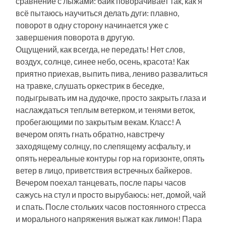
сравнение с лыжами: байк поворачивает так, как я
всё пытаюсь научиться делать дуги: плавно,
поворот в одну сторону начинается уже с
завершения поворота в другую.
Ощущений, как всегда, не передать! Нет слов,
воздух, солнце, синее небо, осень, красота! Как
приятно приехав, выпить пива, лениво развалиться
на травке, слушать оркестрик в беседке,
подыгрывать им на дудочке, просто закрыть глаза и
наслаждаться теплым ветерком, и тенями веток,
пробегающими по закрытым векам. Класс! А
вечером опять гнать обратно, навстречу
заходящему солнцу, по слепящему асфальту, и
опять нереальные контуры гор на горизонте, опять
ветер в лицо, приветствия встречных байкеров.
Вечером поехал танцевать, после пары часов
сажусь на стул и просто вырубаюсь: нет, домой, чай
и спать. После стольких часов постоянного стресса
и морального напряжения выжат как лимон! Пара