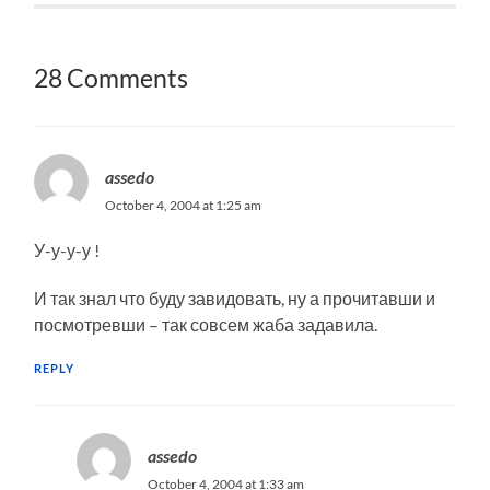
28 Comments
assedo
October 4, 2004 at 1:25 am
У-у-у-у !
И так знал что буду завидовать, ну а прочитавши и
посмотревши – так совсем жаба задавила.
REPLY
assedo
October 4, 2004 at 1:33 am