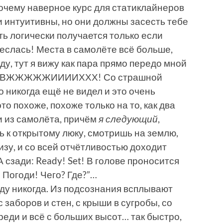
очему наверное курс для статиклайнеров
и интуитивны, но они должны засесть тебе
ить логически получается только если
неслась! Места в самолёте всё больше,
у, тут я вижу как пара прямо передо мной
ь. ВВЖЖЖЖЖИИИИХХХ! Со страшной
о никогда ещё не видел и это очень
это похоже, похоже только на то, как два
и из самолёта, причём
я следующий
,
ь к открытому люку, смотришь на землю,
зу, и со всей отчётливостью доходит
 сзади: Ready! Set! В голове проносится
” Погоди! Чего? Где?”…
ду никогда. Из подсознания всплывают
заборов и стен, с крыши в сугробы, со
ереди и всё с больших высот… так быстро,