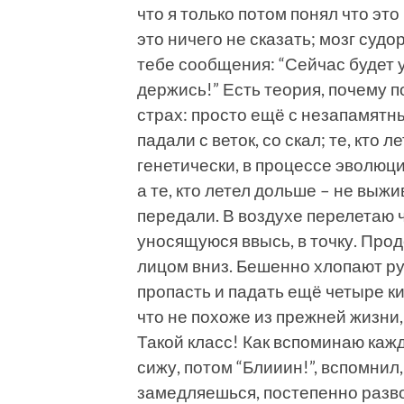
что я только потом понял что это
это ничего не сказать; мозг суд
тебе сообщения: “Сейчас будет 
держись!” Есть теория, почему 
страх: просто ещё с незапамятн
падали с веток, со скал; те, кто 
генетически, в процессе эволюци
а те, кто летел дольше – не выж
передали. В воздухе перелетаю ч
уносящуюся ввысь, в точку. Пр
лицом вниз. Бешенно хлопают рук
пропасть и падать ещё четыре ки
что не похоже из прежней жизни, 
Такой класс! Как вспоминаю кажд
сижу, потом “Блииин!”, вспомнил,
замедляешься, постепенно разво