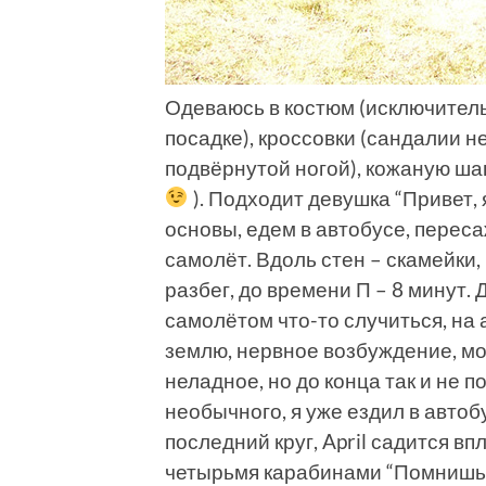
Одеваюсь в костюм (исключитель
посадке), кроссовки (сандалии н
подвёрнутой ногой), кожаную ша
). Подходит девушка “Привет, я
основы, едем в автобусе, пере
самолёт. Вдоль стен – скамейки, 
разбег, до времени П – 8 минут. 
самолётом что-то случиться, н
землю, нервное возбуждение, мо
неладное, но до конца так и не п
необычного, я уже ездил в автоб
последний круг, April садится в
четырьмя карабинами “Помнишь, 