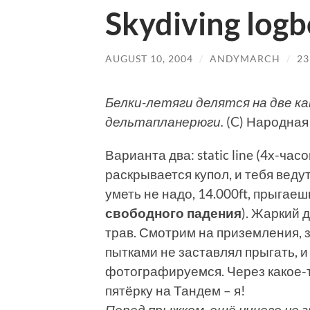
Skydiving log
AUGUST 10, 2004
/
ANDYMARCH
/
2
Белки-летяги делятся на две к
дельтапланерюги.
(C) Народная
Варианта два: static line (4х-час
раскрывается купол, и тебя ведут
уметь не надо, 14.000ft, прыгаеш
свободного падения
). Жаркий 
трав. Смотрим на приземления, 
пытками не заставлял прыгать, 
фотографируемся. Через какое-
пятёрку на Тандем – я!
Перед прыжком, ещё ничего не з