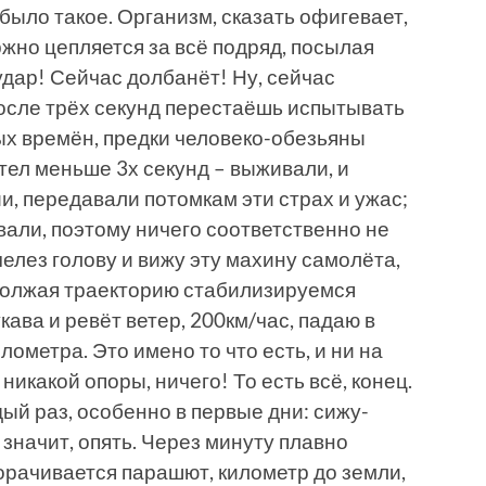
 было такое. Организм, сказать офигевает,
оржно цепляется за всё подряд, посылая
удар! Сейчас долбанёт! Ну, сейчас
после трёх секунд перестаёшь испытывать
ых времён, предки человеко-обезьяны
летел меньше 3х секунд – выживали, и
и, передавали потомкам эти страх и ужас;
ивали, поэтому ничего соответственно не
елез голову и вижу эту махину самолёта,
одолжая траекторию стабилизируемся
ава и ревёт ветер, 200км/час, падаю в
лометра. Это имено то что есть, и ни на
никакой опоры, ничего! То есть всё, конец.
ый раз, особенно в первые дни: сижу-
 значит, опять. Через минуту плавно
рачивается парашют, километр до земли,