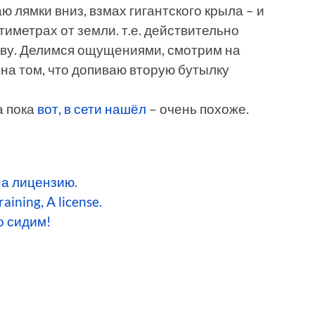
аю лямки вниз, взмах гигантского крыла – и
иметрах от земли. т.е. действительно
аву. Делимся ощущениями, смотрим на
 на том, что допиваю вторую бутылку
а пока
вот, в сети нашёл
– очень похоже.
на лицензию.
aining, A license.
о сидим!