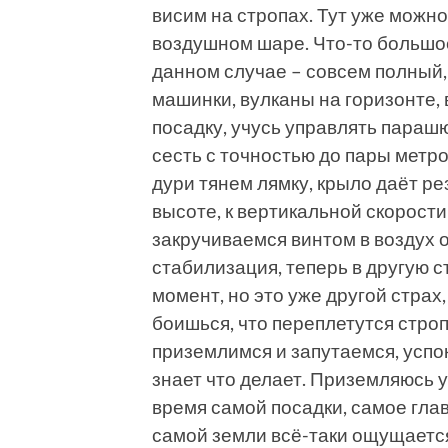
висим на стропах. Тут уже можн
воздушном шаре. Что-то большое 
данном случае – совсем полный,
машинки, вулканы на горизонте, в
посадку, учусь управлять параш
сесть с точностью до пары метров.
дури тянем лямку, крыло даёт ре
высоте, к вертикальной скорост
закручиваемся винтом в воздух 
стабилизация, теперь в другую 
момент, но это уже другой страх,
боишься, что переплетутся стропы
приземлимся и запутаемся, успо
знает что делает. Приземляюсь у
время самой посадки, самое глав
самой земли всё-таки ощущается 