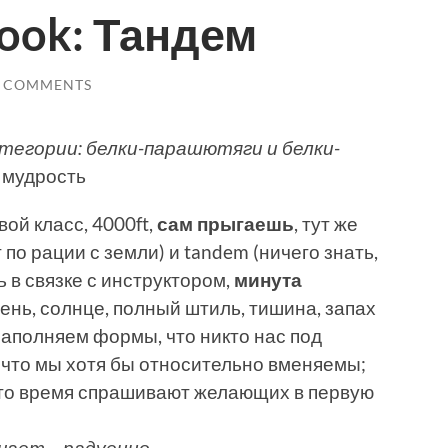
book: Тандем
3 COMMENTS
атегории: белки-парашютяги и белки-
 мудрость
овой класс, 4000ft,
сам прыгаешь
, тут же
 по рации с земли) и tandem (ничего знать,
ь в связке с инструктором,
минута
день, солнце, полный штиль, тишина, запах
заполняем формы, что никто нас под
и что мы хотя бы относительно вменяемы;
то время спрашивают желающих в первую
нает – радуеццо.