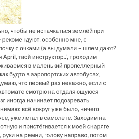
но, чтобы не испачкаться землёй при
е рекомендуют, особенно мне, с
почку с очками (а вы думали – шлем дают?
 April, твой инструктор..”, проходим
саживаемся в маленький пропеллерный
как будто в аэропортских автобусах,
Думаю, что первый раз неважно, если с
а автомате смотрю на отдаляющуюся
зг иногда начинает подозревать
онимаю: всё вокруг уже было, ничего
усе, уже летал в самолёте. Заходим на
плотную и пристёгивается к моей снаряге
руки на ремни, голову направо, потом