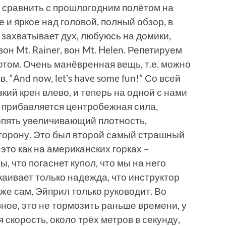
о сравнить с прошлогодним полётом на
и яркое над головой, полный обзор, в
 захватывает дух, любуюсь на домики,
он Mt. Rainer, вон Mt. Helen. Репетируем
ютом. Очень манёвренная вещь, т.е. можно
 “And now, let’s have some fun!” Со всей
зкий крен влево, и теперь на одной с нами
и прибавляется центробежная сила,
опять увеличивающий плотность,
сторону. Это был второй самый страшный
 это как на американских горках –
, что погаснет купол, что мы на него
каивает только надежда, что инструктор
же сам, Эйприл только руководит. Во
ное, это не тормозить раньше времени, у
скорость, около трёх метров в секунду,