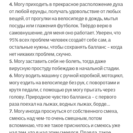
4.
Могу приходить в прекрасное расположение духа
от любой ерунды, получать удовольствие от любых
вещей, от прогулки на велосипеде в дождь, мытья
посуды или глажения футболок. Твёрдо верю в
самовнушение, для меня оно работает. Уверен, что
95% всех проблем человек создаёт себе сам, а
остальные нужны, чтобы сохранять балланс – когда
нет никаких проблем, скучно.
5.
Могу заставить себя не болеть, тогда даже
вирусную простуду побеждаю в начальной стадии.
6.
Могу водить машину с ручной коробкой, мотоцикл,
могу ездить на велосипеде без рук, с поворотами и
крутя педали, с помощью рук могу прыгать через
голову. Природное чувство балланса – с первого
раза поехал на лыжах, водных лыжах, борде…
7.
Могу иногда проснуться от собственного смеха,
смеюсь над чем-то очень смешным, потом
вспоминаю, что же такое приснилось и смеюсь уже
над тем, что я над этим смеялся. Правда, такое