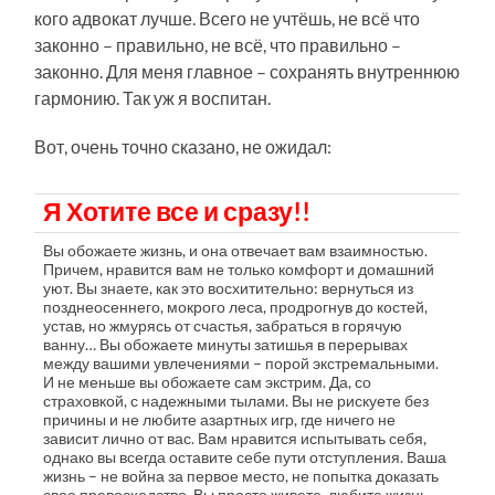
кого адвокат лучше. Всего не учтёшь, не всё что
законно – правильно, не всё, что правильно –
законно. Для меня главное – сохранять внутреннюю
гармонию. Так уж я воспитан.
Вот, очень точно сказано, не ожидал:
Я Хотите все и сразу!!
Вы обожаете жизнь, и она отвечает вам взаимностью.
Причем, нравится вам не только комфорт и домашний
уют. Вы знаете, как это восхитительно: вернуться из
позднеосеннего, мокрого леса, продрогнув до костей,
устав, но жмурясь от счастья, забраться в горячую
ванну… Вы обожаете минуты затишья в перерывах
между вашими увлечениями – порой экстремальными.
И не меньше вы обожаете сам экстрим. Да, со
страховкой, с надежными тылами. Вы не рискуете без
причины и не любите азартных игр, где ничего не
зависит лично от вас. Вам нравится испытывать себя,
однако вы всегда оставите себе пути отступления. Ваша
жизнь – не война за первое место, не попытка доказать
свое превосходство. Вы просто живете, любите жизнь –