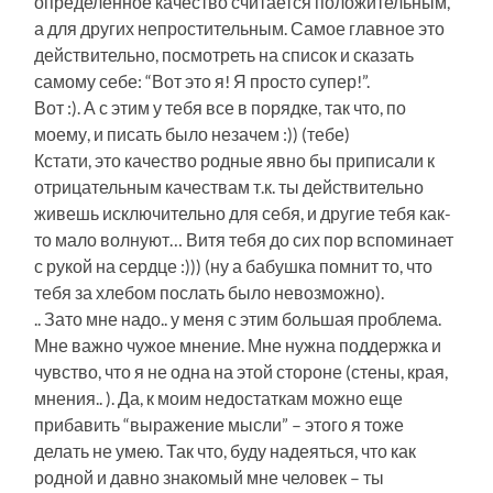
определенное качество считается положительным,
а для других непростительным. Самое главное это
действительно, посмотреть на список и сказать
самому себе: “Вот это я! Я просто супер!”.
Вот :). А с этим у тебя все в порядке, так что, по
моему, и писать было незачем :)) (тебе)
Кстати, это качество родные явно бы приписали к
отрицательным качествам т.к. ты действительно
живешь исключительно для себя, и другие тебя как-
то мало волнуют… Витя тебя до сих пор вспоминает
с рукой на сердце :))) (ну а бабушка помнит то, что
тебя за хлебом послать было невозможно).
.. Зато мне надо.. у меня с этим большая проблема.
Мне важно чужое мнение. Мне нужна поддержка и
чувство, что я не одна на этой стороне (стены, края,
мнения.. ). Да, к моим недостаткам можно еще
прибавить “выражение мысли” – этого я тоже
делать не умею. Так что, буду надеяться, что как
родной и давно знакомый мне человек – ты