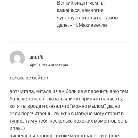
Всякий видит, чем ты
кажешься, немногие
чувствуют, кто ты на самом
деле. – Н. Макиавелли
anutik
April 1, 2004 at 6:31 pm
только не бейте:)
вот читала, читала и чем больше я перечитываю тем
больше хочется сказать,или тут принято написать,
хотя ты вроде и сказал что “можно мылом”, да, но
если перечитаешь , пункт 5 в могу/не могу ставит в
тупик…там у тебя несколько похожих моментов есть
и так..:)
пишешь ты хорошо это же можно занести в твое