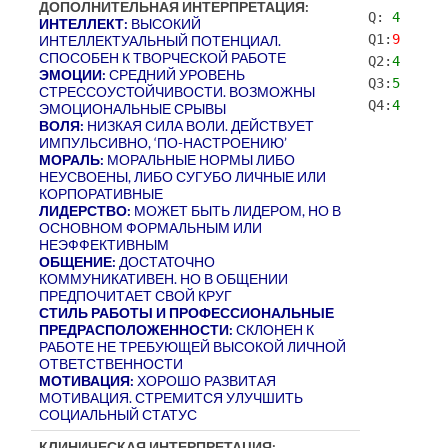
ДОПОЛНИТЕЛЬНАЯ ИНТЕРПРЕТАЦИЯ:
Q:
4
ИНТЕЛЛЕКТ:
ВЫСОКИЙ
Q1:
9
ИНТЕЛЛЕКТУАЛЬНЫЙ ПОТЕНЦИАЛ.
СПОСОБЕН К ТВОРЧЕСКОЙ РАБОТЕ
Q2:
4
ЭМОЦИИ:
СРЕДНИЙ УРОВЕНЬ
Q3:
5
СТРЕССОУСТОЙЧИВОСТИ. ВОЗМОЖНЫ
Q4:
4
ЭМОЦИОНАЛЬНЫЕ СРЫВЫ
ВОЛЯ:
НИЗКАЯ СИЛА ВОЛИ. ДЕЙСТВУЕТ
ИМПУЛЬСИВНО, ‘ПО-НАСТРОЕНИЮ’
МОРАЛЬ:
МОРАЛЬНЫЕ НОРМЫ ЛИБО
НЕУСВОЕНЫ, ЛИБО СУГУБО ЛИЧНЫЕ ИЛИ
КОРПОРАТИВНЫЕ
ЛИДЕРСТВО:
МОЖЕТ БЫТЬ ЛИДЕРОМ, НО В
ОСНОВНОМ ФОРМАЛЬНЫМ ИЛИ
НЕЭФФЕКТИВНЫМ
ОБЩЕНИЕ:
ДОСТАТОЧНО
КОММУНИКАТИВЕН. НО В ОБЩЕНИИ
ПРЕДПОЧИТАЕТ СВОЙ КРУГ
СТИЛЬ РАБОТЫ И ПРОФЕССИОНАЛЬНЫЕ
ПРЕДРАСПОЛОЖЕННОСТИ:
СКЛОНЕН К
РАБОТЕ НЕ ТРЕБУЮЩЕЙ ВЫСОКОЙ ЛИЧНОЙ
ОТВЕТСТВЕННОСТИ
МОТИВАЦИЯ:
ХОРОШО РАЗВИТАЯ
МОТИВАЦИЯ. СТРЕМИТСЯ УЛУЧШИТЬ
СОЦИАЛЬНЫЙ СТАТУС
КЛИНИЧЕСКАЯ ИНТЕРПРЕТАЦИЯ: