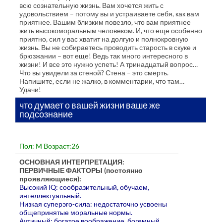
всю сознательную жизнь. Вам хочется жить с
удовольствием – потому вы и устраиваете себя, как вам
приятнее. Вашим близким повезло, что вам приятнее
жить высокоморальным человеком. И, что еще особенно
приятно, сил у вас хватит на долгую и полнокровную
жизнь. Вы не собираетесь проводить старость в скуке и
брюзжании – вот еще! Ведь так много интересного в
жизни! И все это нужно успеть! А тринадцатый вопрос…
Что вы увидели за стеной? Стена – это смерть.
Напишите, если не жалко, в комментарии, что там…
Удачи!
что думает о вашей жизни ваше же
подсознание
Пол: M Возраст:26
ОСНОВНАЯ ИНТЕPПPЕТАЦИЯ:
ПЕРВИЧНЫЕ ФАКТОРЫ (постоянно
проявляющиеся):
Высокий IQ: сообразительный, обучаем,
интеллектуальный.
Низкая суперэго-сила: недостаточно усвоены
общепpинятые моpальные ноpмы.
Аутичный: богатое воображение, богемный,