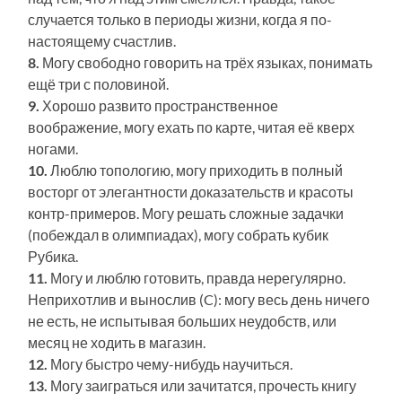
случается только в периоды жизни, когда я по-
настоящему счастлив.
8.
Могу свободно говорить на трёх языках, понимать
ещё три с половиной.
9.
Хорошо развито пространственное
воображение, могу ехать по карте, читая её кверх
ногами.
10.
Люблю топологию, могу приходить в полный
восторг от элегантности доказательств и красоты
контр-примеров. Могу решать сложные задачки
(побеждал в олимпиадах), могу собрать кубик
Рубика.
11.
Могу и люблю готовить, правда нерегулярно.
Неприхотлив и вынослив (C): могу весь день ничего
не есть, не испытывая больших неудобств, или
месяц не ходить в магазин.
12.
Могу быстро чему-нибудь научиться.
13.
Могу заиграться или зачитатся, прочесть книгу