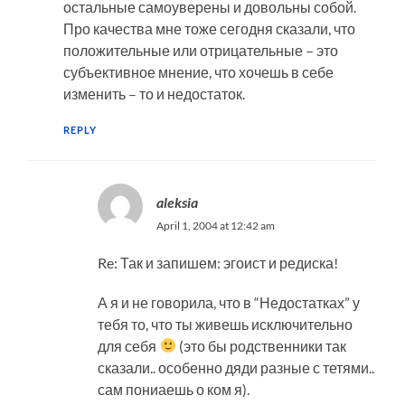
остальные самоуверены и довольны собой.
Про качества мне тоже сегодня сказали, что
положительные или отрицательные – это
субъективное мнение, что хочешь в себе
изменить – то и недостаток.
REPLY
aleksia
April 1, 2004 at 12:42 am
Re: Так и запишем: эгоист и редиска!
А я и не говорила, что в “Недостатках” у
тебя то, что ты живешь исключительно
для себя
(это бы родственники так
сказали.. особенно дяди разные с тетями..
сам пониаешь о ком я).