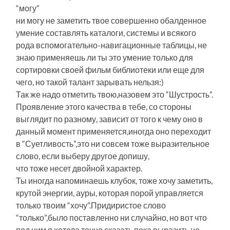
“могу”
ни могу не заметить твое совершенно обалденное
умение составлять каталоги, системы и всякого
рода вспомогательно-навигационные таблицы, не
знаю применяешь ли ты это умение только для
сортировки своей фильм библиотеки или еще для
чего, но такой талант зарывать нельзя:)
Так же надо отметить твою,назовем это “Шустрость”.
Проявление этого качества в тебе, со стороны
выглядит по разному, зависит от того к чему оно в
данный момент применяется,иногда оно переходит
в “Суетливость”,это ни совсем тоже выразительное
слово, если выберу другое допишу,
что тоже несет двойной характер.
Ты иногда напоминаешь клубок, тоже хочу заметить,
крутой энергии, ауры, которая порой управляется
только твоим “хочу”.Придиристое слово
“только”,было поставленно ни случайно, но вот что
под ним я хотела точно сказать пока выразить не