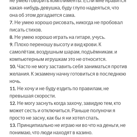
не умею говорить комплименты. Если мне нравится
какая-нибудь девушка, буду глупо надеяться, что
она об этом догадается сама.
7.
Не умею хорошо рисовать, никогда не пробовал
писать стихов.
8.
Не умею хорошо играть на гитаре, учусь.
9.
Плохо переношу высоту и вид крови. К
самолётам, воздушным шарам, подъёмникам. и
компьютерным игрушкам это не относится.
10.
Часто не могу заставить себя заниматься против
желания. К экзамену начну готовиться в последнюю
ночь.
11.
Не хочу и не буду ездить по правилам, не
превышая скорости.
12.
Не могу заснуть когда захочу, завидую тем, кто
может сесть и отключиться. Раньше полуночи я
просто не засну, как бы я ни хотел спать.
13.
Принципиально не играю ни во что на деньги, не
понимаю, что люди находят в казино.