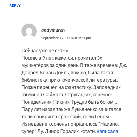
REPLY
andymarch
September 12, 2004 at 1:21 pm
Сейчас уже не скажу…
Помню в 9 лет, кажется, прочитал 3х
мушкетёров за один день. В те же времена: Дж.
Даррел, Конан Доиль, помню, была такая
библиотека приключенческой литературы..
Позже перешёл на фантастику: Заповедник
гоблинов Саймака, Стругацких, конечно:
Понедельник, Пикник, Трудно быть богом…
Пару лет назад так же Лукьяненко зачитался,
то ли лабиринт отражений, то ли Геном.
Из недавнего, очень понравилось “Наивно,
супер” Лу. Линор Горалик, кстати,
написала