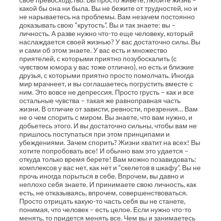
какой бы она ни была. Вы не бежите от трудностей, но и
не нарываетесь на проблемы. Вам незачем постоянно
доказывать свою “крутость”. Вы и так знаете: вы –
личность. А разве нужно что-то еще человеку, который
наслаждается своей жизнью? У вас достаточно силы. Вы
и сами об этом знаете. У вас есть и множество
приятелей, с которыми приятно позубоскалить (с
чувством юмора у вас тоже отлично), но есть и близкие
друзья, с которыми приятно просто помолчать. Иногда
мир мрачнеет, и вы соглашаетесь погрустить вместе с
ним. Это вовсе не депрессия. Просто грусть – как и все
остальные чувства – такая же равноправная часть
жизни. В отличие от зависти, ревности, презрения… Вам
не о чем спорить с миром. Вы знаете, что вам нужно, и
добьетесь этого. И вы достаточно сильны, чтобы вам не
пришлось поступаться при этом принципами и
убеждениями. Зачем спорить? Жизни хватит на всех! Вы
хотите попробовать все! И обычно вам это удается –
откуда только время берете! Вам можно позавидовать:
комплексов у вас нет, как нет и “скелетов в шкафу”. Вы не
прочь иногда порыться в себе. Впрочем, вы давно и
неплохо себя знаете. И принимаете свою личность, как
есть, не отказываясь, впрочем, совершенствоваться.
Просто отрицать какую-то часть себя вы не станете,
понимая, что человек – есть целое. Если нужно что-то
менять, то придется менять все. Чем вы и занимаетесь