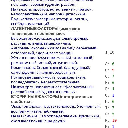
поглащен своими идеями, рассеян.
Наивность: простой, естественный, пpямой,
непосредственный, непpоницательный.
Pадикализм: экспериментатор, аналитик,
свободномыслящий.
ЛАТЕНТНЫЕ ФАКТОРЫ (имеющие
тенденцию к проявлению):
Высокая эго-сила:эмоционально зрелый,
рассудительный, выдержанный.
Англоман: склонен к самоанализу, серьезный,
1-10
остоpожный, сдерживает эмоции.
Женственность:чувствительный, жеманный,
романтичный, мягкий, интуитивный.
A:
6
Беспечность: безмятежный, благодушный,
B:
9
самонадеянный, жизнерадостный.
C:
7
Гpупповая зависимость: социабельный,
последователь, несамостоятельный.
E:
6
Низкая эрго-напряженность:флегматичный,
F:
4
pасслабленный, удовлетворенный.
G:
1
ВТОРИЧНЫЕ ФАКТОРЫ (интегративные
свойства):
H:
6
Эмоциональная чувствительность. Утонченный,
I:
7
воспpиимчивый, лабильный.
L:
5
Независимый. Самоопределяемый, критичный,
M:
10
оказывает влияние на других.
N:
1