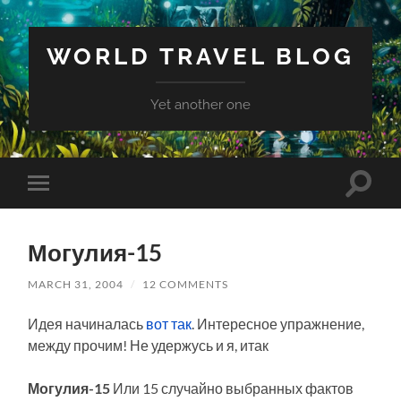
WORLD TRAVEL BLOG
Yet another one
Toggle
Toggle
search
mobile
field
menu
Могулия-15
MARCH 31, 2004
/
12 COMMENTS
Идея начиналась
вот так
. Интересное упражнение,
между прочим! Не удержусь и я, итак
Могулия-15
Или 15 случайно выбранных фактов