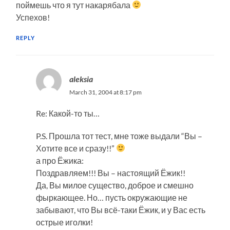
поймешь что я тут накарябала
Успехов!
REPLY
aleksia
March 31, 2004 at 8:17 pm
Re: Какой-то ты…
P.S. Прошла тот тест, мне тоже выдали “Вы –
Хотите все и сразу!!”
а про Ёжика:
Поздравляем!!! Вы – настоящий Ёжик!!
Да, Вы милое существо, доброе и смешно
фыркающее. Но… пусть окружающие не
забывают, что Вы всё-таки Ёжик, и у Вас есть
острые иголки!