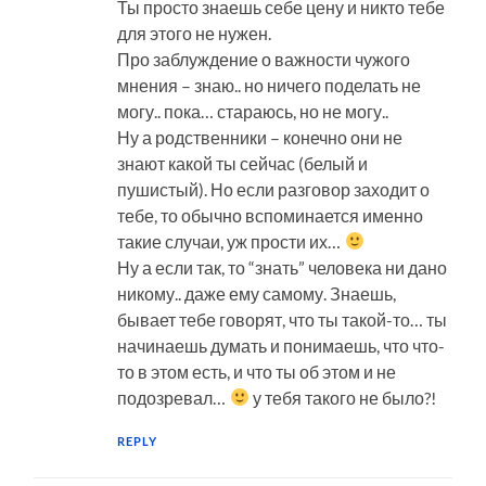
Ты просто знаешь себе цену и никто тебе
для этого не нужен.
Про заблуждение о важности чужого
мнения – знаю.. но ничего поделать не
могу.. пока… стараюсь, но не могу..
Ну а родственники – конечно они не
знают какой ты сейчас (белый и
пушистый). Но если разговор заходит о
тебе, то обычно вспоминается именно
такие случаи, уж прости их…
Ну а если так, то “знать” человека ни дано
никому.. даже ему самому. Знаешь,
бывает тебе говорят, что ты такой-то… ты
начинаешь думать и понимаешь, что что-
то в этом есть, и что ты об этом и не
подозревал…
у тебя такого не было?!
REPLY