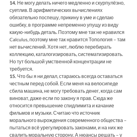
14.
Не могу делать ничего медленно и скурпулёзно,
суетлив. В арифметических вычислениях
обязательно поспешу, прикину в уме и сделаю
ошибку, в программе непременно упущу из виду
какую-нибудь деталь. Поэтому мне так не нравился
Calculus, поэтому мне так нравится Топология – там
нет вычислений. Хотя нет, люблю перебирать
коллекцию, каталогизировать, систематизировать.
Но тут большой умственной концентрации не
требуется.
15.
Что бы я ни делал, стараюсь всегда оставаться
честным перед собой. Если меня на велосипеде
сбила машина, не могу требовать денег, когда сам
виноват, даже если по закону я прав. Сюда же
относится превышение спидлимита и качание
фильмов и музыки. Считаю что источник
морального вырождения современного общества –
пытаться всё урегулировать законами, и на них же
свалить моральную сторону. А нюансы решать – у