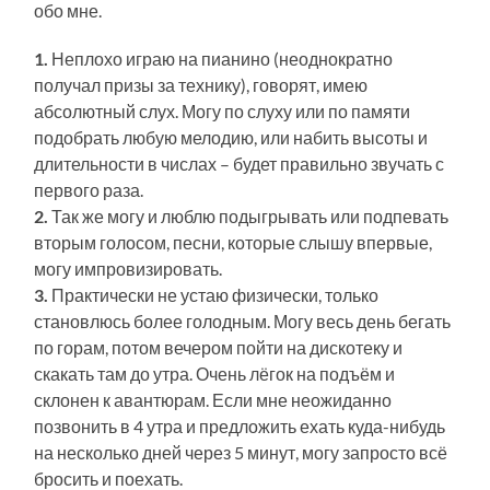
обо мне.
1.
Неплохо играю на пианино (неоднократно
получал призы за технику), говорят, имею
абсолютный слух. Могу по слуху или по памяти
подобрать любую мелодию, или набить высоты и
длительности в числах – будет правильно звучать с
первого раза.
2.
Так же могу и люблю подыгрывать или подпевать
вторым голосом, песни, которые слышу впервые,
могу импровизировать.
3.
Практически не устаю физически, только
становлюсь более голодным. Могу весь день бегать
по горам, потом вечером пойти на дискотеку и
скакать там до утра. Очень лёгок на подъём и
склонен к авантюрам. Если мне неожиданно
позвонить в 4 утра и предложить ехать куда-нибудь
на несколько дней через 5 минут, могу запросто всё
бросить и поехать.