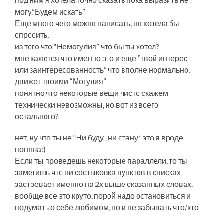
могу.”Будем искать”
Еще много чего можно написать, но хотела бы
спросить,
из того что “Немогулия” что бы ты хотел?
мне кажется что именно это и еще “твой интерес
или заинтересованность” что вполне нормально,
движет твоими “Могулия”
понятно что некоторые вещи чисто скажем
технически невозможны, но вот из всего
остального?
нет, ну что ты не “Ни буду , ни стану” это я вроде
поняла:)
Если ты проведешь некоторые параллели, то ты
заметишь что ни состыковка пунктов в списках
застревает именно на 2х выше сказанных словах.
вообще все это круто, порой надо остановиться и
подумать о себе любимом, но и не забывать что/кто