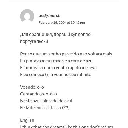
andymarch
February 16, 2004 at 10:42 pm
Для сравнения, первый куплет по-
португальски
Penso que um sonho parecido nao voltara mais
Eu pintava meus maos e a cara de azul
E improviso que o vento rapido me leva
E eu comeco (?) a voar no ceu infinito
Voando, o-o
Cantando, o-o-o-o
Neste azul, pintado de azul
Feliz de encarar lassu (??!)
English:
I think that the dreams like this one don’t return