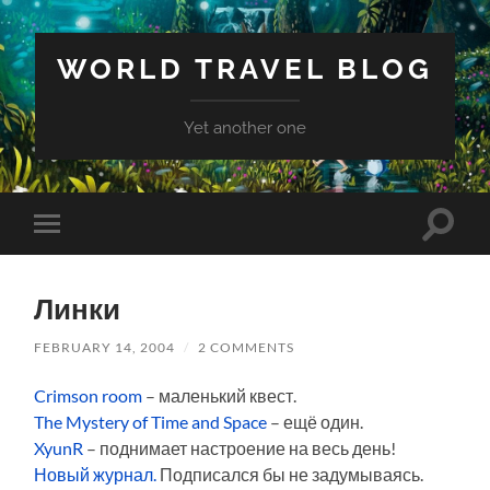
WORLD TRAVEL BLOG
Yet another one
Toggle
Toggle
search
mobile
field
menu
Линки
FEBRUARY 14, 2004
/
2 COMMENTS
Crimson room
– маленький квест.
The Mystery of Time and Space
– ещё один.
XyunR
– поднимает настроение на весь день!
Новый журнал.
Подписался бы не задумываясь.