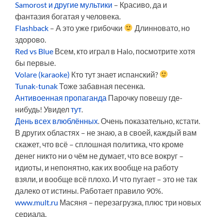
Samorost и другие мультики
– Красиво, да и
фантазия богатая у человека.
Flashback
– А это уже грибочки
Длинновато, но
здорово.
Red vs Blue
Всем, кто играл в Halo, посмотрите хотя
бы первые.
Volare (karaoke)
Кто тут знает испанский?
Tunak-tunak
Тоже забавная песенка.
Антивоенная пропаганда
Парочку повешу где-
нибудь! Увидел
тут
.
День всех влюблённых
. Очень показательно, кстати.
В других областях – не знаю, а в своей, каждый вам
скажет, что всё – сплошная политика, что кроме
денег никто ни о чём не думает, что все вокруг –
идиоты, и непонятно, как их вообще на работу
взяли, и вообще всё плохо. И что пугает – это не так
далеко от истины. Работает правило 90%.
www.mult.ru
Масяня – перезагрузка, плюс три новых
сериала.