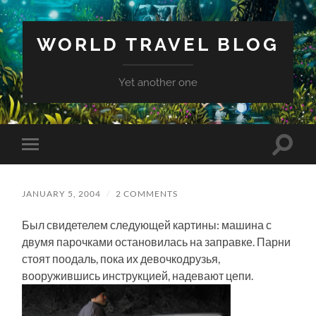
WORLD TRAVEL BLOG
Yet another one
Toggle
Toggle
search
mobile
field
menu
JANUARY 5, 2004
/
2 COMMENTS
Был свидетелем следующей картины: машина с
двумя парочками остановилась на заправке. Парни
стоят поодаль, пока их девочкодрузья,
вооружившись инструкцией, надевают цепи.