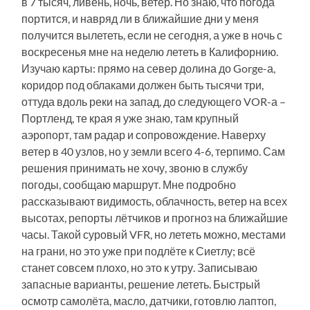
в 7 тысяч, ливень, ночь, ветер. Но знаю, что погода
портится, и навряд ли в ближайшие дни у меня
получится вылететь, если не сегодня, а уже в ночь с
воскресенья мне на неделю лететь в Калифорнию.
Изучаю карты: прямо на север долина до Gorge-а,
коридор под облаками должен быть тысячи три,
оттуда вдоль реки на запад, до следующего VOR-а –
Портленд, те края я уже знаю, там крупный
аэропорт, там радар и сопровождение. Наверху
ветер в 40 узлов, но у земли всего 4-6, терпимо. Сам
решения принимать не хочу, звоню в службу
погоды, сообщаю маршрут. Мне подробно
рассказывают видимость, облачность, ветер на всех
высотах, репорты лётчиков и прогноз на ближайшие
часы. Такой суровый VFR, но лететь можно, местами
на грани, но это уже при подлёте к Сиетлу; всё
станет совсем плохо, но это к утру. Записываю
запасные варианты, решение лететь. Быстрый
осмотр самолёта, масло, датчики, готовлю лаптоп,