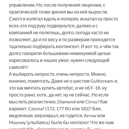
управлении. Но, после получения лицензии, с
практической точки зрения мы из неё выросли.
Сиетл я излетал вдоль и поперёк, искатал ну просто
всех, кто под руку подвернулся, далеко и с
компанией не полетишь, долго, погода часто не
позволяет, да и по весу и по размерам приходится
тщательно подбирать контингент. И вот то, о чём так
долго говорили большевики неминуемой целью
нарисовалось в наших умах:
нужен следующий
самолёт!
А выбирать непросто, очень непросто. Можно,
конечно, помечтать. Даже не о шестом Gulfstream-е,
это как мечтать купить автобус, и не об F-18, ну
просто рано, хотя.. да нет, ну не сейчас. Но если
мыслить реалистично, Diamond или Cirrus? Как
вариант. Cessna? (172, 177 RG или 182)? Бее,
медленная, верхокрыл, не годится. Arrow или
Mooney (улыбаясь) было бы неплохо! Что же нам