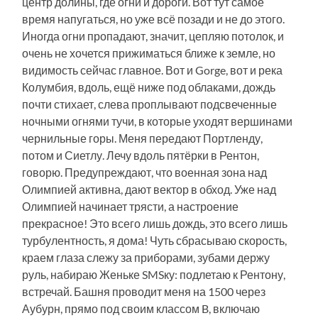
центр долины, где огни и дороги. Вот тут самое
время напугаться, но уже всё позади и не до этого.
Иногда огни пропадают, значит, цепляю потолок, и
очень не хочется прижиматься ближе к земле, но
видимость сейчас главное. Вот и Gorge, вот и река
Колумбия, вдоль, ещё ниже под облаками, дождь
почти стихает, слева проплывают подсвеченные
ночными огнями тучи, в которые уходят вершинами
чернильные горы. Меня передают Портленду,
потом и Сиетлу. Лечу вдоль пятёрки в Рентон,
говорю. Предупреждают, что военная зона над
Олимпией активна, дают вектор в обход. Уже над
Олимпией начинает трясти, а настроение
прекрасное! Это всего лишь дождь, это всего лишь
турбулентность, я дома! Чуть сбрасываю скорость,
краем глаза слежу за приборами, зубами держу
руль, набираю Женьке SMSку: подлетаю к Рентону,
встречай. Башня проводит меня на 1500 через
Аубурн, прямо под своим классом B, включаю