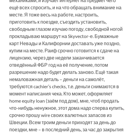
механиками, и изучает интернет на предмет чего
ещё всех спросить, и на что обращать внимание на
месте. Я тоже весь на работе, настроить,
приготовить к поездке, съездить установить,
свободным глазом изучаю погоду, свободной ногой
прокладываю маршрут на Skyvector-е. Бумажные
карт Невады и Калифорнии доставать уже поздно,
купим на месте. Раиф срочно готовится к сдаче на
лицензию, через две недели заканчивается
отведённый ФБР год на её получение, потом
разрешение надо будет делать заново. Ещё такая
немаловажная деталь – деньги на самолёт,
требуются cachier’s checks, т.е. деньги снимаются в
момент написания чека. Кто может, оформляет
home equity loan (заём под дом), мне, чтоб продать
что-нибудь ненужное, этот дома надо сперва купить,
срочно прошу wire своих валютных запасов из
Швеции. Всем троим деньги приходят за день до
поездки, мне – в последний день, за час до закрытия