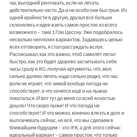
час выгодней рентовать, если не летать
действительно часто. Да и не особо они быстрые. Из
одной крайности в другую, друзья всё больше
склонялись к идее взять самое простое из всего
возможного – таки 172ю Цессну. Уже подобралось
несколько неплохих вариантов. Задавшись целью
всех отговорить, я стал рассуждать вслух.
Расписывал, как это важно, чтоб самолёт летал
быстро, как это будет здорово засчитывать себе
часы сразу в RG, получая аргументы, что, мол,
сильно далеко лететь надо сильно редко, что час
роли не играет, что зимой вообще погода не
способствует, и что хочется ещё и на лыжах
покататься. И вот тут до меня со всей ясностью
дошло! Что скоро лыжи! И что погода не
способствует! И что можно, конечно влезть в долг и
выплачивать сейчас, но всё, что мы сделаем в
ближайшем будущем – это IFR, а для этого сейчас
идеальный вариант – самое простое, что только