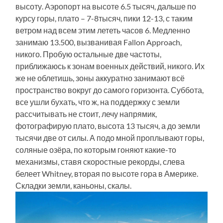
высоту. Аэропорт на высоте 6.5 тысяч, дальше по
курсу горы, плато – 7-8тысяч, пики 12-13, с таким
ветром над всем этим лететь часов 6. Медленно
занимаю 13.500, вызванивая Fallon Approach,
никого. Пробую остальные две частоты,
приближаюсь к зонам военных действий, никого. Их
же не облетишь, зоны аккуратно занимают всё
пространство вокруг до самого горизонта. Суббота,
все ушли бухать, что ж, на поддержку с земли
рассчитывать не стоит, лечу напрямик,
фотографирую плато, высота 13 тысяч, а до земли
тысячи две от силы. А подо мной проплывают горы,
соляные озёра, по которым гоняют какие-то
механизмы, ставя скоростные рекорды, слева
белеет Whitney, вторая по высоте гора в Америке.
Складки земли, каньоны, скалы.