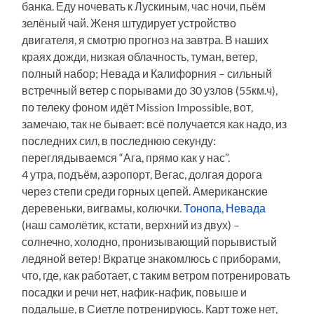
банка. Еду ночевать к Лускиным, час ночи, пьём
зелёный чай. Женя штудирует устройство
двигателя, я смотрю прогноз на завтра. В наших
краях дожди, низкая облачность, туман, ветер,
полный набор; Невада и Калифорния – сильный
встречный ветер с порывами до 30 узлов (55км.ч),
по телеку фоном идёт Mission Impossible, вот,
замечаю, так не бывает: всё получается как надо, из
последних сил, в последнюю секунду:
переглядываемся “Ага, прямо как у нас”.
4 утра, подъём, аэропорт, Вегас, долгая дорога
через степи среди горных цепей. Американские
деревеньки, вигвамы, колючки.
Тонопа, Невада
(наш самолётик, кстати, верхний из двух) –
солнечно, холодно, пронизывающий порывистый
ледяной ветер! Вкратце знакомлюсь с приборами,
что, где, как работает, с таким ветром потренировать
посадки и речи нет, нафик-нафик, повыше и
подальше, в Сиетле потренируюсь. Карт тоже нет,