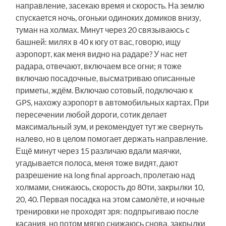
направление, засекаю время и скорость. На землю
спускается ночь, огоньки одиноких домиков внизу,
туман на холмах. Минут через 20 связываюсь с
башней: милях в 40 к югу от вас, говорю, ищу
аэропорт, как меня видно на радаре? У нас нет
радара, отвечают, включаем все огни; я тоже
включаю посадочные, высматриваю описанные
приметы, ждём. Включаю сотовый, подключаю к
GPS, нахожу аэропорт в автомобильных картах. При
пересечении любой дороги, сотик делает
максимальный зум, и рекомендует тут же свернуть
налево, но в целом помогает держать направление.
Ещё минут через 15 различаю вдали маячки,
угадывается полоса, меня тоже видят, дают
разрешение на long final approach, пролетаю над
холмами, снижаюсь, скорость до 80ти, закрылки 10,
20, 40. Первая посадка на этом самолёте, и ночные
тренировки не проходят зря: подпрыгиваю после
касания, но потом мягко снижаюсь снова, закрылки