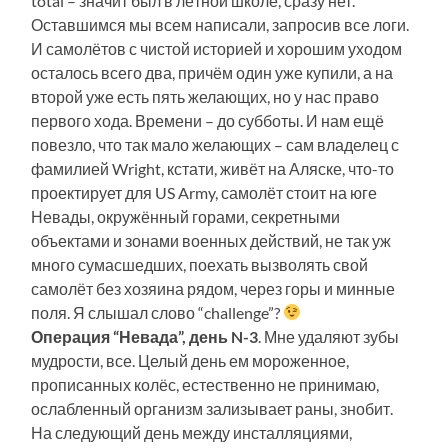
total – значит был в лётной школе, сразу нет.
Оставшимся мы всем написали, запросив все логи.
И самолётов с чистой историей и хорошим уходом
осталось всего два, причём один уже купили, а на
второй уже есть пять желающих, но у нас право
первого хода. Времени – до субботы. И нам ещё
повезло, что так мало желающих – сам владелец с
фамилией Wright, кстати, живёт на Аляске, что-то
проектирует для US Army, самолёт стоит на юге
Невады, окружённый горами, секретными
объектами и зонами военных действий, не так уж
много сумасшедших, поехать вызволять свой
самолёт без хозяина рядом, через горы и минные
поля. Я слышал слово “challenge”?
Операция “Невада”, день N-3
. Мне удаляют зубы
мудрости, все. Целый день ем мороженное,
прописанных колёс, естественно не принимаю,
ослабленный организм зализывает раны, знобит.
На следующий день между инсталляциями,