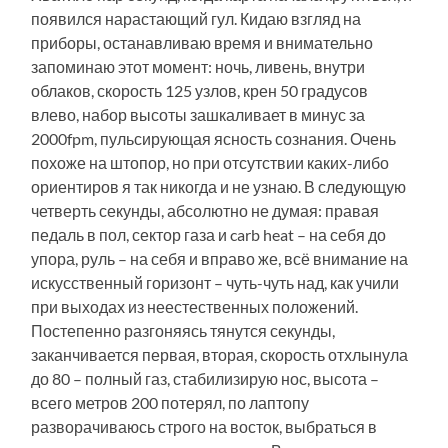
появился нарастающий гул. Кидаю взгляд на
приборы, останавливаю время и внимательно
запоминаю этот момент: ночь, ливень, внутри
облаков, скорость 125 узлов, крен 50 градусов
влево, набор высоты зашкаливает в минус за
2000fpm, пульсирующая ясность сознания. Очень
похоже на штопор, но при отсутствии каких-либо
ориентиров я так никогда и не узнаю. В следующую
четверть секунды, абсолютно не думая: правая
педаль в пол, сектор газа и carb heat – на себя до
упора, руль – на себя и вправо же, всё внимание на
искусственный горизонт – чуть-чуть над, как учили
при выходах из неестественных положений.
Постепенно разгоняясь тянутся секунды,
заканчивается первая, вторая, скорость отхлынула
до 80 – полный газ, стабилизирую нос, высота –
всего метров 200 потерял, по лаптопу
разворачиваюсь строго на восток, выбраться в