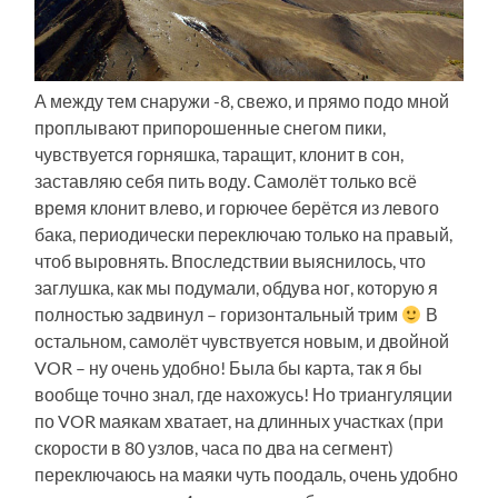
А между тем снаружи -8, свежо, и прямо подо мной
проплывают припорошенные снегом пики,
чувствуется горняшка, таращит, клонит в сон,
заставляю себя пить воду. Самолёт только всё
время клонит влево, и горючее берётся из левого
бака, периодически переключаю только на правый,
чтоб выровнять. Впоследствии выяснилось, что
заглушка, как мы подумали, обдува ног, которую я
полностью задвинул – горизонтальный трим
В
остальном, самолёт чувствуется новым, и двойной
VOR – ну очень удобно! Была бы карта, так я бы
вообще точно знал, где нахожусь! Но триангуляции
по VOR маякам хватает, на длинных участках (при
скорости в 80 узлов, часа по два на сегмент)
переключаюсь на маяки чуть поодаль, очень удобно