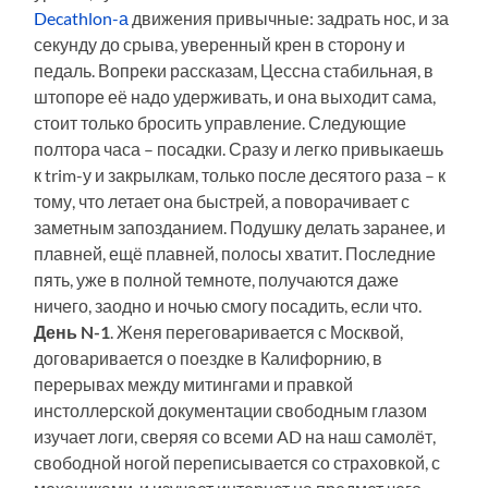
Decathlon-а
движения привычные: задрать нос, и за
секунду до срыва, уверенный крен в сторону и
педаль. Вопреки рассказам, Цессна стабильная, в
штопоре её надо удерживать, и она выходит сама,
стоит только бросить управление. Следующие
полтора часа – посадки. Сразу и легко привыкаешь
к trim-у и закрылкам, только после десятого раза – к
тому, что летает она быстрей, а поворачивает с
заметным запозданием. Подушку делать заранее, и
плавней, ещё плавней, полосы хватит. Последние
пять, уже в полной темноте, получаются даже
ничего, заодно и ночью смогу посадить, если что.
День N-1
. Женя переговаривается с Москвой,
договаривается о поездке в Калифорнию, в
перерывах между митингами и правкой
инстоллерской документации свободным глазом
изучает логи, сверяя со всеми AD на наш самолёт,
свободной ногой переписывается со страховкой, с