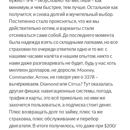
нужно?! IFR – безусловно! 4х-местный – как
минимум, и чем быстрее, тем лучше. Остальное как
получится; и снова долгий и мучительный выбор.
Постепенно стало проясняться, что же мы
действительно хотим, и варианты стали
отсеиваться сами собой. До последнего момента
была надежда взять со складными лапками, но все
страховки по очереди ответили одно и то же: с
нашими часами налёта и нашим опытом, никто с
нами даже разговаривать не будет, будь у нас хоть
миллион долларов, не доросли. Mooney,
Commander, Arrow, не говоря уже о 337й –
вычёркиваем. Diamond или Cirrus? Тут оказалась
другая фишка: навигационные системы, погода,
трафик и карты, это всё прикольно, но ими же
захочется пользоваться, а подписка стоит денег.
Плюс возвращать долг по займу, плюс та же
страховка, плюс обслуживание и перебор
двигателя. В итоге получилось, что даже при $200/