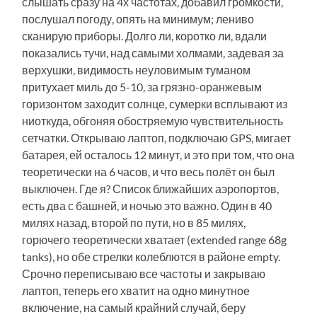
слышать сразу на 4х частотах, добавил громкости,
послушал погоду, опять на минимум; лениво
сканирую приборы. Долго ли, коротко ли, вдали
показались тучи, над самыми холмами, задевая за
верхушки, видимость неуловимым туманом
притухает миль до 5-10, за грязно-оранжевым
горизонтом заходит солнце, сумерки всплывают из
ниоткуда, обгоняя обостряемую чувствительность
сетчатки. Открываю лаптоп, подключаю GPS, мигает
батарея, ей осталось 12 минут, и это при том, что она
теоретически на 6 часов, и что весь полёт он был
выключен. Где я? Список ближайших аэропортов,
есть два с башней, и ночью это важно. Один в 40
милях назад, второй по пути, но в 85 милях,
горючего теоретически хватает (extended range 68g
tanks), но обе стрелки колеблются в районе empty.
Срочно переписываю все частоты и закрываю
лаптоп, теперь его хватит на одно минутное
включение, на самый крайний случай, беру