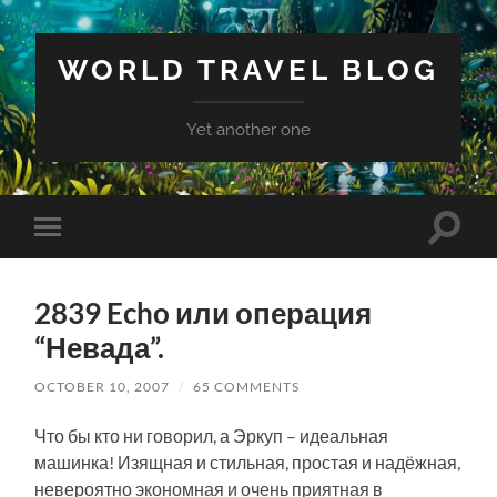
WORLD TRAVEL BLOG
Yet another one
Toggle
Toggle
search
mobile
field
menu
2839 Echo или операция
“Невада”.
OCTOBER 10, 2007
/
65 COMMENTS
Что бы кто ни говорил, а Эркуп – идеальная
машинка! Изящная и стильная, простая и надёжная,
невероятно экономная и очень приятная в