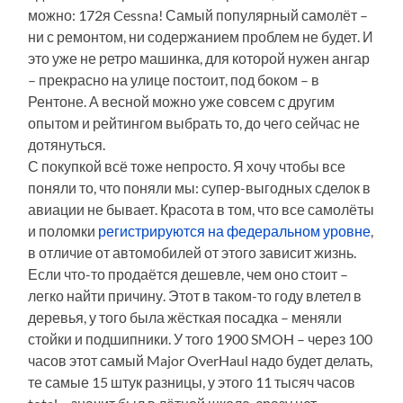
можно: 172я Cessna! Самый популярный самолёт –
ни с ремонтом, ни содержанием проблем не будет. И
это уже не ретро машинка, для которой нужен ангар
– прекрасно на улице постоит, под боком – в
Рентоне. А весной можно уже совсем с другим
опытом и рейтингом выбрать то, до чего сейчас не
дотянуться.
С покупкой всё тоже непросто. Я хочу чтобы все
поняли то, что поняли мы: супер-выгодных сделок в
авиации не бывает. Красота в том, что все самолёты
и поломки
регистрируются на федеральном уровне
,
в отличие от автомобилей от этого зависит жизнь.
Если что-то продаётся дешевле, чем оно стоит –
легко найти причину. Этот в таком-то году влетел в
деревья, у того была жёсткая посадка – меняли
стойки и подшипники. У того 1900 SMOH – через 100
часов этот самый Major OverHaul надо будет делать,
те самые 15 штук разницы, у этого 11 тысяч часов