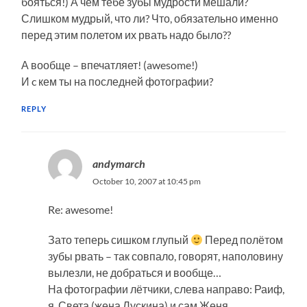
бояться!) А чем тебе зубы мудрости мешали?
Слишком мудрый, что ли? Что, обязательно именно
перед этим полетом их рвать надо было??
А вообще – впечатляет! (awesome!)
И c кем ты на последней фотографии?
REPLY
andymarch
October 10, 2007 at 10:45 pm
Re: awesome!
Зато теперь сишком глупый
Перед полётом
зубы рвать – так совпало, говорят, наполовину
вылезли, не добраться и вообще…
На фотографии лётчики, слева направо: Раиф,
я, Света (жена Лускина) и сам Женя.