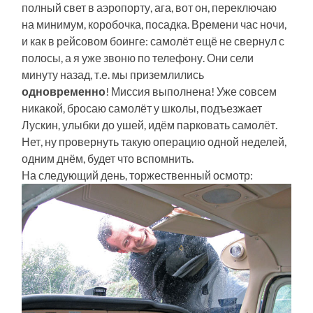
полный свет в аэропорту, ага, вот он, переключаю
на минимум, коробочка, посадка. Времени час ночи,
и как в рейсовом боинге: самолёт ещё не свернул с
полосы, а я уже звоню по телефону. Они сели
минуту назад, т.е. мы приземлились
одновременно
! Миссия выполнена! Уже совсем
никакой, бросаю самолёт у школы, подъезжает
Лускин, улыбки до ушей, идём парковать самолёт.
Нет, ну провернуть такую операцию одной неделей,
одним днём, будет что вспомнить.
На следующий день, торжественный осмотр: