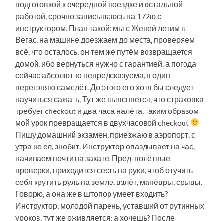
подготовкой к очередной поездке и остальной
работой, срочно записываюсь на 172ю с
инструктором. План такой: мы с Женей летим в
Вегас, на машине доезжаем до места, проверяем
всё, что осталось, он тем же путём возвращается
домой, ибо вернуться нужно с гарантией, а погода
сейчас абсолютно непредсказуема, я один
перегоняю самолёт. До этого его хотя бы следует
научиться сажать. Тут же выясняется, что страховка
требует checkout и два часа налёта, таким образом
мой урок превращается в двухчасовой checkout
Пишу домашний экзамен, приезжаю в аэропорт, с
утра не ел, знобит. Инструктор опаздывает на час,
начинаем почти на закате. Пред-полётные
проверки, приходится сесть на руки, чтоб отучить
себя крутить руль на земле, взлёт, манёвры, срывы.
Говорю, а она же в штопор умеет входить?
Инструктор, молодой парень, уставший от рутинных
уроков, тут же оживляется: а хочешь? После