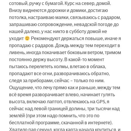
сотовый, ручку с бумагой. Курс на север, домой.
Внизу виднеются дорожки и домики, достигаю
потолка, настраиваю маяки, связываюсь с радаром,
запрашиваю сопровождение, невадской погоде до
нашей далеко, у нас никто в субботу домой не
уходит
Рекомендуют держаться повыше, иначе я
пропадаю с радаров. Дождь между тем переходит в
ливень, иногда покачивает боковым ветром, тримом
постоянно держу высоту. В какой-то момент
пытаюсь перелететь холмы, влетаю в облака,
пропадают все огни, разворачиваюсь обратно,
следя за приборами, сейчас – только по ним.
Ощущение, что лечу прямо как и раньше, между тем
всё время разворачивает влево, начинает гулять
высота, включаю лаптоп, отвлекаюсь на GPS, я
сейчас над левой границей долины, три тысячи над
землёй (при этом надо помнить, что это по
бесплатной программе, скачанной в интернете).
Хватило пар секунд, когда карта начала крутиться, и