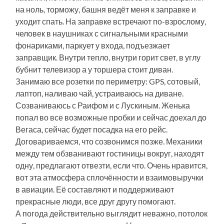
на ноль, торможу, башня ведёт меня к заправке и
уходит спать. На заправке встречают по-взрослому,
человек в наушниках с сигнальными красными
фонариками, паркует у входа, подъезжает
заправщик. Внутри тепло, внутри горит свет, в углу
бубнит телевизор а у торшера стоит диван.
Занимаю все розетки по периметру: GPS, сотовый,
лаптоп, наливаю чай, устраиваюсь на диване.
Созваниваюсь с Раифом и с Лускиным. Женька
попал во все возможные пробки и сейчас доехал до
Вегаса, сейчас будет посадка на его рейс.
Договариваемся, что созвонимся позже. Механики
между тем обзванивают гостиницы вокруг, находят
одну, предлагают отвезти, если что. Очень нравится,
вот эта атмосфера сплочённости и взаимовыручки
в авиации. Её составляют и поддерживают
прекрасные люди, все друг другу помогают.
А погода действительно выглядит неважно, потолок