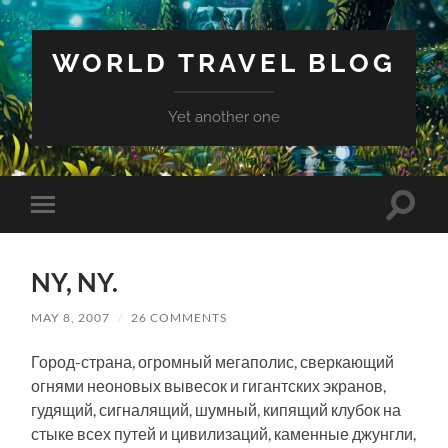
WORLD TRAVEL BLOG
Yet another one
Toggle
Toggle
search
mobile
field
menu
NY, NY.
MAY 8, 2007
/
26 COMMENTS
Город-страна, огромный мегаполис, сверкающий
огнями неоновых вывесок и гигантских экранов,
гудящий, сигналящий, шумный, кипящий клубок на
стыке всех путей и цивилизаций, каменные джунгли,