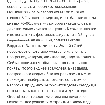
где на подушках курят кальян, а богатые арабы,
соревнуясь друг перед другом засыпают
музыкантов и belly-dancers деньгами с ног до
головы. В Гринвич-вилидж ходили в бар, где играли
музыку 70-80х, музыку у которой знаешь слова, и
действительно хочется танцевать. К сожалению так
и не попал ни на фестиваль сакуры, ни в DJ night в
Gugenheim-е, ни на Hutz-а, солиста Гоголя
Борделло. Зато, отметился на Эмпайр Стейт,
небоскрёб попал в мою культурно-жизненную
программу, которую, как известно, надо выполнять.
Сейчас понимаю, чтобы почувствовать, нужно
понять, что это вид не из самолёта, а из здания,
построенного людьми. Что понравилось, в NY не
приходится выбирать из того, что есть, можно
напротив, придумать чего хочется делать сегодня, а
потом искать, как это называется и где находится.
Ground zero – говорят, уже года два ничего не
меняется, всё решают что строить и в каком виде;