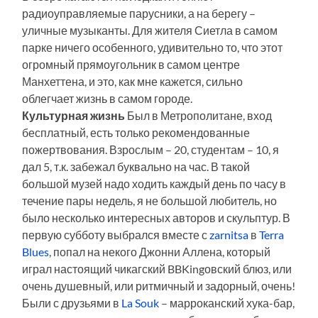
радиоуправляемые парусники, а на берегу –
уличные музыканты. Для жителя Сиетла в самом
парке ничего особенного, удивительно то, что этот
огромный прямоугольник в самом центре
Манхеттена, и это, как мне кажется, сильно
облегчает жизнь в самом городе.
Культурная жизнь
Был в Метрополитане, вход
бесплатный, есть только рекомендованные
пожертвования. Взрослым – 20, студентам – 10, я
дал 5, т.к. забежал буквально на час. В такой
большой музей надо ходить каждый день по часу в
течение пары недель, я не большой любитель, но
было несколько интересных авторов и скульптур. В
первую субботу выбрался вместе с
zarnitsa
в
Terra
Blues
, попал на некого Джонни Аллена, который
играл настоящий чикагский BBKingовский блюз, или
очень душевный, или ритмичный и задорный, очень!
Были с друзьями в
La Souk
– марроканский хука-бар,