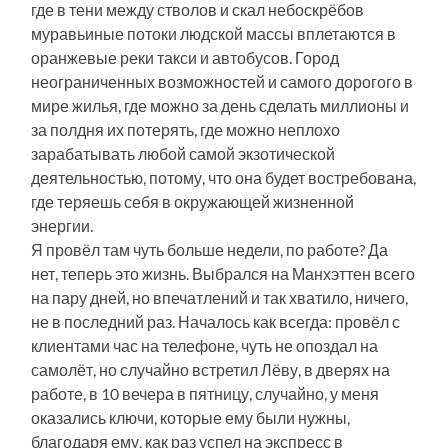
где в тени между стволов и скал небоскрёбов
муравьиные потоки людской массы вплетаются в
оранжевые реки такси и автобусов. Город
неограниченных возможностей и самого дорогого в
мире жилья, где можно за день сделать миллионы и
за полдня их потерять, где можно неплохо
зарабатывать любой самой экзотической
деятельностью, потому, что она будет востребована,
где теряешь себя в окружающей жизненной
энергии.
Я провёл там
чуть больше недели, по работе? Да
нет, теперь это жизнь. Выбрался на Манхэттен всего
на пару дней, но впечатлений и так хватило, ничего,
не в последний раз. Началось как всегда: провёл с
клиентами час на телефоне, чуть не опоздал на
самолёт, но случайно встретил Лёву, в дверях на
работе, в 10 вечера в пятницу, случайно, у меня
оказались ключи, которые ему были нужны,
благодаря ему, как раз успел на экспресс в