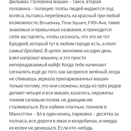
фильмах. Половина машин – такси, вторая
половина – полиция; толпы людей кидаются под
колёса, пытаясь перебежать на красный при любой
возможности, Broadway, Time Square, Fifth Ave, такие
знакомые и привычные названия, и приходится
себя заставлять, чтобы осознать, что это не тот
Бродвей, который тут в любом городе есть, а
тот
самый Бродвей
. В целях экономии на один день
взял напрокат машину, и это просто
непередаваемый кайф! Когда тебе начинают
сигналить ещё до того, как загорелся зелёный, когда
не сбиваешь зеркала припаркованных машин
только потому, что они сложены, когда из трёх рядов
делают четыре и все машин, казалось, окружены
тонким силовым полем, не дающим им
сталкиваться. Все хайвеи платные, тоннели в
Манхэттен – $6 в один конец, парковка – десятка за
полчаса, все дороги в ямах и колдобинах, и никуда
из колеи не денешься. Если кто-нибудь