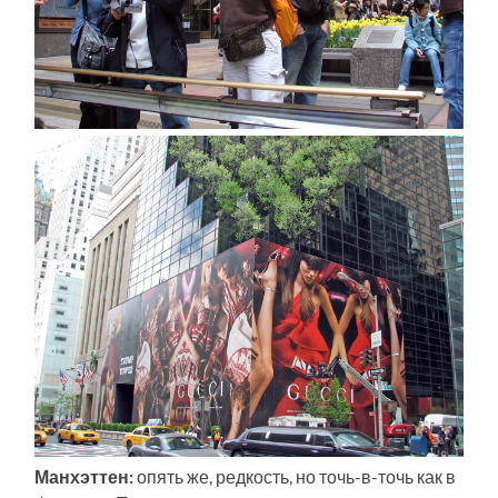
Манхэттен:
опять же, редкость, но точь-в-точь как в