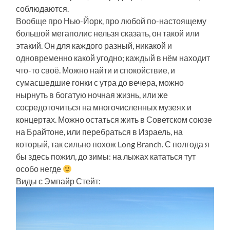
соблюдаются.
Вообще про Нью-Йорк, про любой по-настоящему
большой мегаполис нельзя сказать, он такой или
этакий. Он для каждого разный, никакой и
одновременно какой угодно; каждый в нём находит
что-то своё. Можно найти и спокойствие, и
сумасшедшие гонки с утра до вечера, можно
нырнуть в богатую ночная жизнь, или же
сосредоточиться на многочисленных музеях и
концертах. Можно остаться жить в Советском союзе
на Брайтоне, или перебраться в Израель, на
который, так сильно похож Long Branch. С полгода я
бы здесь пожил, до зимы: на лыжах кататься тут
особо негде
Виды с Эмпайр Стейт: