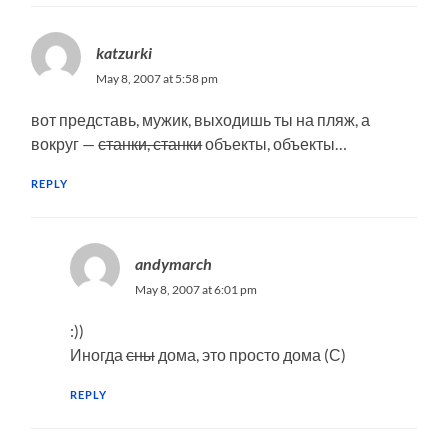
katzurki
May 8, 2007 at 5:58 pm
вот представь, мужик, выходишь ты на пляж, а
вокруг —
станки, станки
объекты, объекты…
REPLY
andymarch
May 8, 2007 at 6:01 pm
:))
Иногда
сны
дома, это просто дома (С)
REPLY