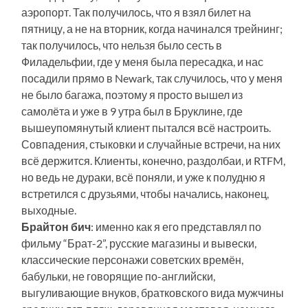
аэропорт. Так получилось, что я взял билет на
пятницу, а не на вторник, когда начинался трейнинг;
так получилось, что нельзя было сесть в
Филадельфии, где у меня была пересадка, и нас
посадили прямо в Newark, так случилось, что у меня
не было багажа, поэтому я просто вышел из
самолёта и уже в 9 утра был в Бруклине, где
вышеупомянутый клиент пытался всё настроить.
Совпадения, стыковки и случайные встречи, на них
всё держится. Клиенты, конечно, раздолбаи, и RTFM,
но ведь не дураки, всё поняли, и уже к полудню я
встретился с друзьями, чтобы начались, наконец,
выходные.
Брайтон бич
: именно как я его представлял по
фильму “Брат-2”, русские магазины и вывески,
классические персонажи советских времён,
бабульки, не говорящие по-английски,
выгуливающие внуков, братковского вида мужчины