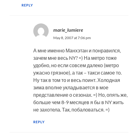
REPLY
marie_lumiere
May 8, 2007 at 7:06 pm
А мне именно Манхэтан и понравился,
зачем мне весь NY? =) На метро тоже
удобно, но если совсем далеко (метро
ужасно грязное), а так – такси самое то.
Ну так в том то и весь поинт. Холодная
зима вполне укладывается в мое
представление о сезонах. =) Но, опять же,
больше чем 8-9 месяцев я бы в NY жить
не захотела. Так, побаловаться. =)
REPLY