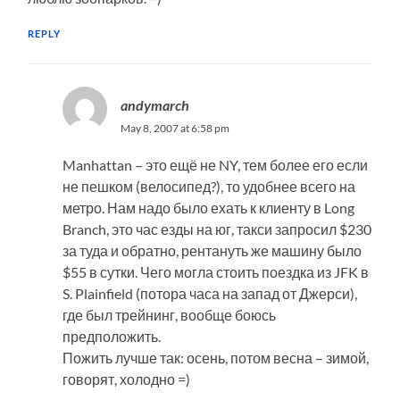
REPLY
andymarch
May 8, 2007 at 6:58 pm
Manhattan – это ещё не NY, тем более его если
не пешком (велосипед?), то удобнее всего на
метро. Нам надо было ехать к клиенту в Long
Branch, это час езды на юг, такси запросил $230
за туда и обратно, рентануть же машину было
$55 в сутки. Чего могла стоить поездка из JFK в
S. Plainfield (потора часа на запад от Джерси),
где был трейнинг, вообще боюсь
предположить.
Пожить лучше так: осень, потом весна – зимой,
говорят, холодно =)