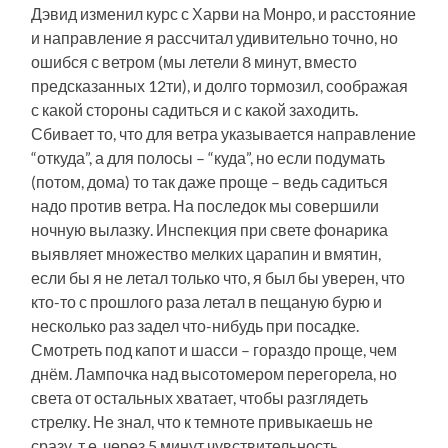
Дэвид изменил курс с Харви на Монро, и расстояние
и направление я рассчитал удивительно точно, но
ошибся с ветром (мы летели 8 минут, вместо
предсказанных 12ти), и долго тормозил, соображая
с какой стороны садиться и с какой заходить.
Сбивает то, что для ветра указывается направление
“откуда”, а для полосы – “куда”, но если подумать
(потом, дома) то так даже проще – ведь садиться
надо против ветра. На последок мы совершили
ночную вылазку. Инспекция при свете фонарика
выявляет множество мелких царапин и вмятин,
если бы я не летал только что, я был бы уверен, что
кто-то с прошлого раза летал в пещаную бурю и
несколько раз задел что-нибудь при посадке.
Смотреть под капот и шасси – гораздо проще, чем
днём. Лампочка над высотомером перегорела, но
света от остальных хватает, чтобы разглядеть
стрелку. Не знал, что к темноте привыкаешь не
сразу, т.е. через 5 минут чувствительность