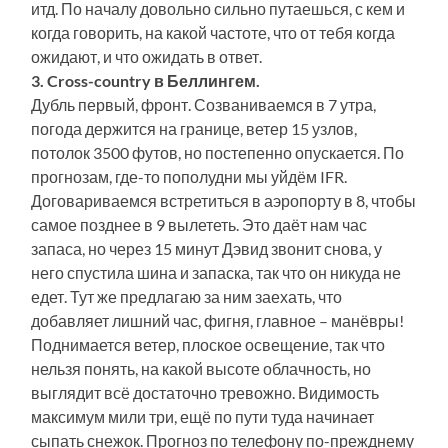
итд. По началу довольно сильно путаешься, с кем и
когда говорить, на какой частоте, что от тебя когда
ожидают, и что ожидать в ответ.
3. Cross-country в Беллингем.
Дубль первый, фронт. Созваниваемся в 7 утра,
погода держится на границе, ветер 15 узлов,
потолок 3500 футов, но постепенно опускается. По
прогнозам, где-то пополудни мы уйдём IFR.
Договариваемся встретиться в аэропорту в 8, чтобы
самое позднее в 9 вылететь. Это даёт нам час
запаса, но через 15 минут Дэвид звонит снова, у
него спустила шина и запаска, так что он никуда не
едет. Тут же предлагаю за ним заехать, что
добавляет лишний час, фигня, главное – манёвры!
Поднимается ветер, плоское освещение, так что
нельзя понять, на какой высоте облачность, но
выглядит всё достаточно тревожно. Видимость
максимум мили три, ещё по пути туда начинает
сыпать снежок. Прогноз по телефону по-прежднему