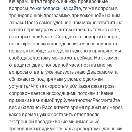
вечерам, читал теорию. Книжку, проверочные
вопросы,
те же вопросы на сайте
, те же вопросы в
тренировочной программке, приложенной к нашим
лабам. Прога самое удобное: там можно ответить на
всё по первому разу, а потом отвечать только на те,
в которых ошибался. Сегодня в аэропорту говорят,
по воскресеньям и понедельникам резервировать
нельзя, и вообще за неделю надо, но в принципе мы
свободны, поэтому можно хоть сейчас. На экзамен
отводится два с половиной часа, но я на многие
вопросы ответы уже наизусть знаю. Два самолёта
сближаются под прямым углом, кто должен
уступить? Что за скорость V_s0? Какая фаза грозы
сопровождается нисходящими потоками? Какие
признаки невидимой турбулентности? Рассчитайте
вес и балланс? Рассчитайте время прибытия? Через
какое время нужно составить отчёт после
экстренной посадки? Какие минимальные
требования к видимости над аэропортом с данными