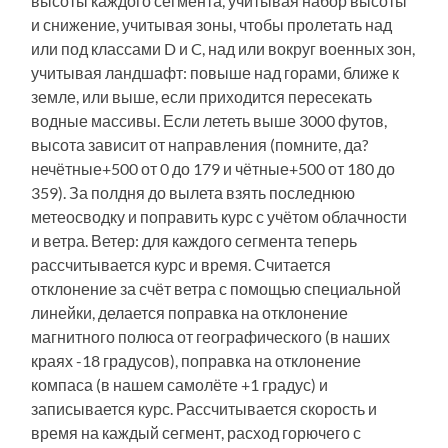
высоты каждого сегмента, учитывая набор высоты
и снижение, учитывая зоны, чтобы пролетать над
или под классами D и C, над или вокруг военных зон,
учитывая ландшафт: повыше над горами, ближе к
земле, или выше, если приходится пересекать
водные массивы. Если лететь выше 3000 футов,
высота зависит от направления (помните, да?
нечётные+500 от 0 до 179 и чётные+500 от 180 до
359). За полдня до вылета взять последнюю
метеосводку и поправить курс с учётом облачности
и ветра. Ветер: для каждого сегмента теперь
рассчитывается курс и время. Считается
отклонение за счёт ветра с помощью специальной
линейки, делается поправка на отклонение
магнитного полюса от географического (в наших
краях -18 градусов), поправка на отклонение
компаса (в нашем самолёте +1 градус) и
записывается курс. Рассчитывается скорость и
время на каждый сегмент, расход горючего с