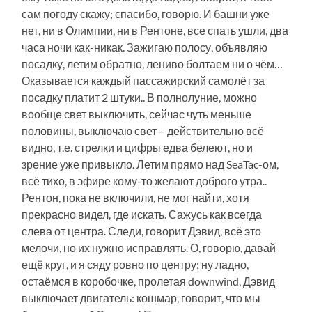
сам погоду скажу; спасибо, говорю. И башни уже
нет, ни в Олимпии, ни в Рентоне, все спать ушли, два
часа ночи как-никак. Зажигаю полосу, объявляю
посадку, летим обратно, лениво болтаем ни о чём…
Оказывается каждый пассажирский самолёт за
посадку платит 2 штуки.. В полнолуние, можно
вообще свет выключить, сейчас чуть меньше
половины, выключаю свет – действительно всё
видно, т.е. стрелки и цифры едва белеют, но и
зрение уже привыкло. Летим прямо над SeaTac-ом,
всё тихо, в эфире кому-то желают доброго утра..
Рентон, пока не включили, не мог найти, хотя
прекрасно видел, где искать. Сажусь как всегда
слева от центра. Следи, говорит Дэвид, всё это
мелочи, но их нужно исправлять. О, говорю, давай
ещё круг, и я сяду ровно по центру; ну ладно,
остаёмся в коробочке, пролетая downwind, Дэвид
выключает двигатель: кошмар, говорит, что мы