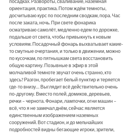
посадках. Развороты, сваливание, наземная
ориентация, практика. Потом ждём темноты,
досчитываю курс по последним сводкам, пора. Час
после заката, ночь. При свете фонарика
осматриваю самолёт, медленно едем по дорожке,
подальше от света, чтобы привыкнуть к новым
условиям. Посадочный фонарь выхватывает какие-
то смутные очертания, и только в движении, можно
по кусочкам, по пятнышкам света восстановить
общую картину. Позывные в эфир в этой
молчаливой темноте звучат очень странно, кто
здесь? Разгон, пробегает белый пунктир и теряется
где-то внизу… Выглядит всё действительно очень
по-другому. Вместо полей, домиков, деревьев,
речки – чернота. Фонари, лампочки, огни машин –
всё, что я не замечал днём, сейчас является
единственным изображением наземных
сооружений. Вот стадион, и до мельчайших
подробностей видны бегающие игроки, зрители,