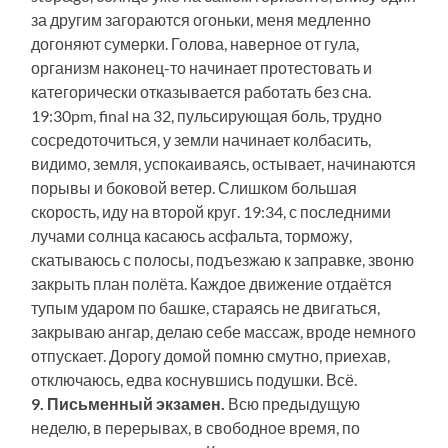
за другим загораются огоньки, меня медленно
догоняют сумерки. Голова, наверное от гула,
организм наконец-то начинает протестовать и
категорически отказывается работать без сна.
19:30pm, final на 32, пульсирующая боль, трудно
сосредоточиться, у земли начинает колбасить,
видимо, земля, успокаиваясь, остывает, начинаются
порывы и боковой ветер. Слишком большая
скорость, иду на второй круг. 19:34, с последними
лучами солнца касаюсь асфальта, торможу,
скатываюсь с полосы, подъезжаю к заправке, звоню
закрыть план полёта. Каждое движение отдаётся
тупым ударом по башке, стараясь не двигаться,
закрываю ангар, делаю себе массаж, вроде немного
отпускает. Дорогу домой помню смутно, приехав,
отключаюсь, едва коснувшись подушки. Всё.
9. Письменный экзамен.
Всю предыдущую
неделю, в перерывах, в свободное время, по