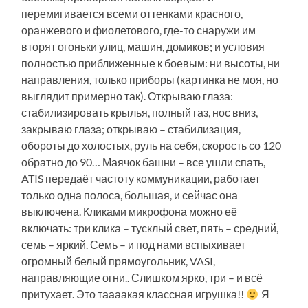
перемигивается всеми оттенками красного,
оранжевого и фиолетового, где-то снаружи им
вторят огоньки улиц, машин, домиков; и условия
полностью приближенные к боевым: ни высоты, ни
направления, только приборы (картинка не моя, но
выглядит примерно так). Открываю глаза:
стабилизировать крылья, полный газ, нос вниз,
закрываю глаза; открываю – стабилизация,
обороты до холостых, руль на себя, скорость со 120
обратно до 90… Маячок башни – все ушли спать,
ATIS передаёт частоту коммуникации, работает
только одна полоса, большая, и сейчас она
выключена. Кликами микрофона можно её
включать: три клика – тусклый свет, пять – средний,
семь – яркий. Семь – и под нами вспыхивает
огромный белый прямоугольник, VASI,
направляющие огни.. Слишком ярко, три – и всё
притухает. Это таааакая классная игрушка!!
Я