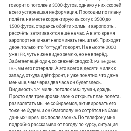
говорит о потолке в 3000 футов, однако у них скорей
всего устаревшая информация. Проходим по плану
полёта, на месте корректирую высоту с 3500 до
1500 футов, стараясь обойти холмы и аэропорты,
рассчёты затягиваются ещё на час. А в это время
аэропорт начинает напоминать ген. штаб. Приходят
двое, только что “оттуда”, говорят. На высоте 2000
уже IFR, чуть ниже видно землю, но не вперёд.
Забегает ещё один, со свежей сводкой: Paine goes
IRF, мы его потеряли. А это всего в десяти милях к
западу, откуда идёт фронт, и уже понятно, что даже
меньше, чем через два часа он будет здесь.
Видимость 1/4 мили, потолок 600, туман, дождь.
Просто для тренировки звоню открыть план полёта,
раз взлетать мы не собираемся, активировать его
тоже не будем, и он благополучно сотрётся из базы
данных через час после звонка. По телефону мне
подробно рассказывают погоду по курсу, ситуация