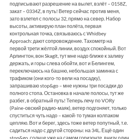
подписывают разрешение на вылет, взлёт – 0158Z,
закат – 0334Z, в путь! Ветер сейчас против меня,
зато взлетел с полосы 32, прямо на север. Набор
высоты, активирую план полёта, первая
контрольная точка, связываюсь с Whidbey
Approach: дают сопровождение. Тахометр на
первой трети жёлтой линии, воздух спокойный. Вот
Арлингтон, вон Skagit, тут мне надо ближе к заливу
держать, и горы слева обойти, вот и Белингем,
переключаюсь на башню, небольшая заминка с
трафиком (они кого-то вели на посадку),
запрашиваю stop&go – мне нужны три посадки до
полного стопа. Остановка в начале полосы, тут же
разбег, в обратный путь! Теперь лечу по VORу
(Paine-овский радио-маяк), ветер подгоняет, только
спуститься чуть надо – какой-то туман колпаком
цепляю. Вот и берег, здесь тоже ветер попутный, т.е.
садиться надо с другой стороны: на 34L. Ещё один
stop&go, солнце уже на самом горизонте, внизу один