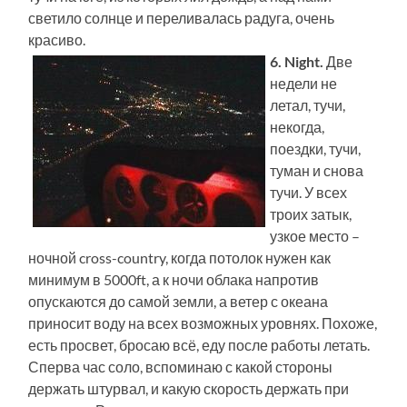
светило солнце и переливалась радуга, очень
красиво.
6. Night.
Две
недели не
летал, тучи,
некогда,
поездки, тучи,
туман и снова
тучи. У всех
троих затык,
узкое место –
ночной cross-country, когда потолок нужен как
минимум в 5000ft, а к ночи облака напротив
опускаются до самой земли, а ветер с океана
приносит воду на всех возможных уровнях. Похоже,
есть просвет, бросаю всё, еду после работы летать.
Сперва час соло, вспоминаю с какой стороны
держать штурвал, и какую скорость держать при