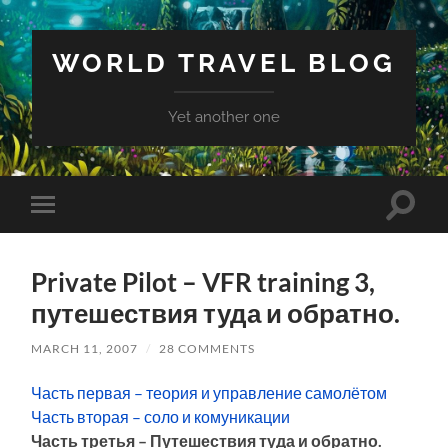
WORLD TRAVEL BLOG
Yet another one
Toggle
Toggle
search
mobile
field
menu
Private Pilot – VFR training 3,
путешествия туда и обратно.
MARCH 11, 2007
/
28 COMMENTS
Часть первая – теория и управление самолётом
Часть вторая – соло и комуникации
Часть третья – Путешествия туда и обратно.