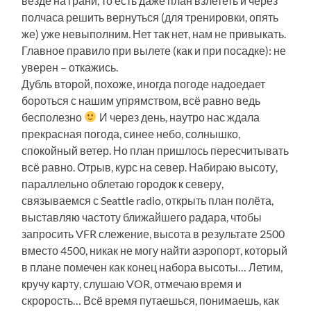
везде на грани, то есть даже план взлететь и через
полчаса решить вернуться (для тренировки, опять
же) уже невыполним. Нет так нет, нам не привыкать.
Главное правило при вылете (как и при посадке): не
уверен – откажись.
Дубль второй, похоже, иногда погоде надоедает
бороться с нашим упрямством, всё равно ведь
бесполезно
И через день, наутро нас ждала
прекрасная погода, синее небо, солнышко,
спокойный ветер. Но план пришлось пересчитывать
всё равно. Отрыв, курс на север. Набираю высоту,
параллельно облетаю городок к северу,
связываемся с Seattle radio, открыть план полёта,
выставляю частоту ближайшего радара, чтобы
запросить VFR слежение, высота в результате 2500
вместо 4500, никак не могу найти аэропорт, который
в плане помечен как конец набора высоты… Летим,
кручу карту, слушаю VOR, отмечаю время и
скрорость… Всё время путаешься, понимаешь, как