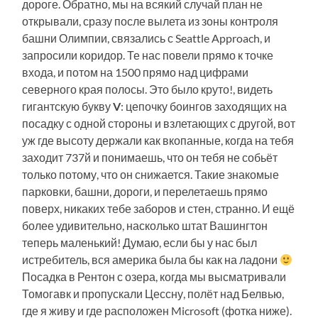
дороге. Обратно, мы на всякий случай план не
открывали, сразу после вылета из зоны контроля
башни Олимпии, связались с Seattle Approach, и
запросили коридор. Те нас повели прямо к точке
входа, и потом на 1500 прямо над цифрами
северного края полосы. Это было круто!, видеть
гигантскую букву
V
: цепочку боингов заходящих на
посадку с одной стороны и взлетающих с другой, вот
уж где высоту держали как вкопанные, когда на тебя
заходит 737й и понимаешь, что он тебя не собьёт
только потому, что он снижается. Такие знакомые
парковки, башни, дороги, и перелетаешь прямо
поверх, никаких тебе заборов и стен, странно. И ещё
более удивительно, насколько штат Вашингтон
теперь маленький! Думаю, если бы у нас был
истребитель, вся америка была бы как на ладони
Посадка в Рентон с озера, когда мы высматривали
Томогавк и пропускали Цессну, полёт над Белвью,
где я живу и где расположен Microsoft (фотка ниже).