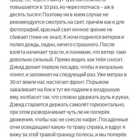
повышается в 10 раз, но через полчаса – аж в
десять тысяч! Поэтому ни в коем случае не
рекомендуется смотреть на свет, причём как и для
фотографий, красный свет ночное зрение не
сбивает (тоже не знал). К ночи поднялся ветерок и
полил дождь, ладно, ничего страшного. После
взлёта начинает трасти, и понимаю, что ветер-таки
довольно сильный. Прямо видно, как тебя сносит.
Дэвид делает первую посадку, чтобы я визуально
понял, и запомнил на следующий раз. Уже метрах в
30 от земли нас настигает фронт. Порывом
заваливает на бок и тут же падаем в воздушную
яму, колбасит так, что сложно удержать руль в руках,
Дэвид старается держать самолёт горизонтально,
при этом разворачивает чуть ли не поперёк
движения, чтобы нас не снесло нафиг. Посадочные
огни осведащают какую-то траву справа, и вдруг я
вижу за этой травой границу полосы, и мы поперёк