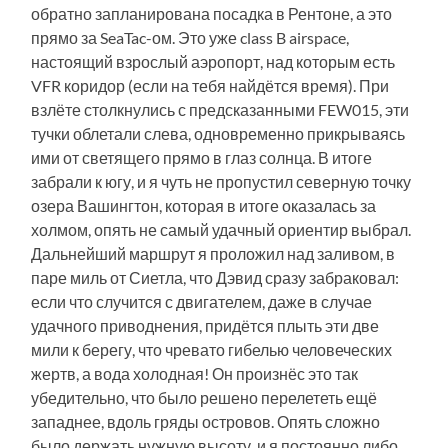
обратно запланирована посадка в Рентоне, а это
прямо за SeaTac-ом. Это уже class B airspace,
настоящий взрослый аэропорт, над которым есть
VFR коридор (если на тебя найдётся время). При
взлёте столкнулись с предсказанными FEW015, эти
тучки облетали слева, одновременно прикрываясь
ими от светящего прямо в глаз солнца. В итоге
забрали к югу, и я чуть не пропустил северную точку
озера Вашингтон, которая в итоге оказалась за
холмом, опять не самый удачный ориентир выбрал.
Дальнейший маршрут я проложил над заливом, в
паре миль от Сиетла, что Дэвид сразу забраковал:
если что случится с двигателем, даже в случае
удачного приводнения, придётся плыть эти две
мили к берегу, что чревато гибелью человеческих
жертв, а вода холодная! Он произнёс это так
убедительно, что было решено перелететь ещё
западнее, вдоль гряды островов. Опять сложно
было держать нужную высоту, и я постоянно либо