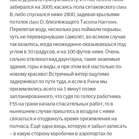
забирался на 3000, касаясь пола ситаковского class
B, либо спускался ниже 2800, задевая крыльями
потолок class D, близлежащего Тacoma Narrows.
Перелетая воду, несколько раз поймали порывы,
чуть не перевернувшие самолёт, во всяком случае
так казалось, когда неожиданно оказываешься под
углом в 50 градусов, и на 100 футов ниже. Очень
сильно отвлекал вид даунтауна, такие знакомые
здания, горы и виды, и при этом всё настолько по-
новому красиво! Встречный ветер ощутимо
задерживал по пути туда, и если в Paine мы
приземлились всего на 5 минут позже
запланированного, что судя по голосу работника
FSS на грани начала спасательных работ, то в
нынешнем случае пришлось в воздухе с ними
связаться и отодвинуть время приземления на
полчаса. Ещё одна вещь, которую я забыл записать
– в какую сторону коробочки в аэропортах по