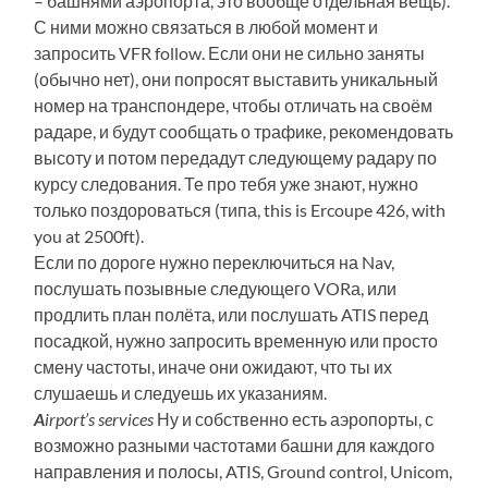
– башнями аэропорта, это вообще отдельная вещь).
С ними можно связаться в любой момент и
запросить VFR follow. Если они не сильно заняты
(обычно нет), они попросят выставить уникальный
номер на транспондере, чтобы отличать на своём
радаре, и будут сообщать о трафике, рекомендовать
высоту и потом передадут следующему радару по
курсу следования. Те про тебя уже знают, нужно
только поздороваться (типа, this is Ercoupe 426, with
you at 2500ft).
Если по дороге нужно переключиться на Nav,
послушать позывные следующего VORа, или
продлить план полёта, или послушать ATIS перед
посадкой, нужно запросить временную или просто
смену частоты, иначе они ожидают, что ты их
слушаешь и следуешь их указаниям.
A
irport’s services
Ну и собственно есть аэропорты, с
возможно разными частотами башни для каждого
направления и полосы, ATIS, Ground control, Unicom,