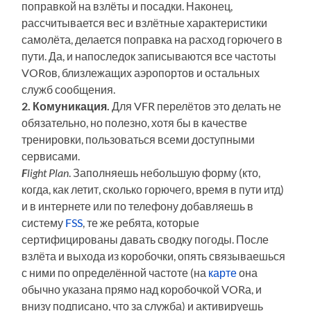
поправкой на взлёты и посадки. Наконец,
рассчитывается вес и взлётные характеристики
самолёта, делается поправка на расход горючего в
пути. Да, и напоследок записываются все частоты
VORов, близлежащих аэропортов и остальных
служб сообщения.
2. Комуникация.
Для VFR перелётов это делать не
обязательно, но полезно, хотя бы в качестве
тренировки, пользоваться всеми доступными
сервисами.
F
light Plan
. Заполняешь небольшую форму (кто,
когда, как летит, сколько горючего, время в пути итд)
и в интернете или по телефону добавляешь в
систему
FSS
, те же ребята, которые
сертифицированы давать сводку погоды. После
взлёта и выхода из коробочки, опять связываешься
с ними по определённой частоте (на
карте
она
обычно указана прямо над коробочкой VORа, и
внизу подписано, что за служба) и активируешь