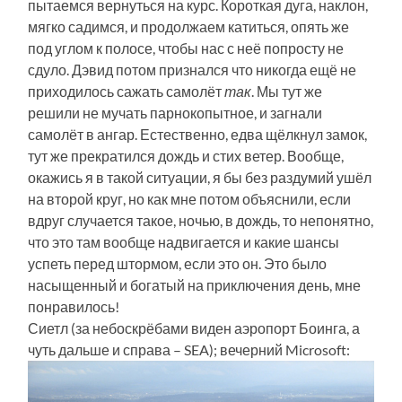
пытаемся вернуться на курс. Короткая дуга, наклон,
мягко садимся, и продолжаем катиться, опять же
под углом к полосе, чтобы нас с неё попросту не
сдуло. Дэвид потом признался что никогда ещё не
приходилось сажать самолёт
так
. Мы тут же
решили не мучать парнокопытное, и загнали
самолёт в ангар. Естественно, едва щёлкнул замок,
тут же прекратился дождь и стих ветер. Вообще,
окажись я в такой ситуации, я бы без раздумий ушёл
на второй круг, но как мне потом объяснили, если
вдруг случается такое, ночью, в дождь, то непонятно,
что это там вообще надвигается и какие шансы
успеть перед штормом, если это он. Это было
насыщенный и богатый на приключения день, мне
понравилось!
Сиетл (за небоскрёбами виден аэропорт Боинга, а
чуть дальше и справа – SEA); вечерний Microsoft: