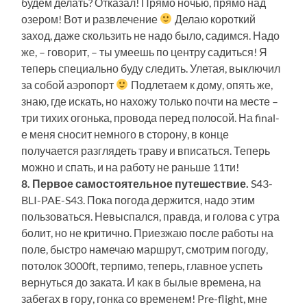
будем делать? Отказал! Прямо ночью, прямо над
озером! Вот и развлечение
Делаю короткий
заход, даже скользить не надо было, садимся. Надо
же, – говорит, – ты умеешь по центру садиться! Я
теперь специально буду следить. Улетая, выключил
за собой аэропорт
Подлетаем к дому, опять же,
знаю, где искать, но нахожу только почти на месте –
три тихих огонька, провода перед полосой. На final-
е меня сносит немного в сторону, в конце
получается разглядеть траву и вписаться. Теперь
можно и спать, и на работу не раньше 11ти!
8. Первое самостоятельное путешествие.
S43-
BLI-PAE-S43. Пока погода держится, надо этим
пользоваться. Невыспался, правда, и голова с утра
болит, но не критично. Приезжаю после работы на
поле, быстро намечаю маршрут, смотрим погоду,
потолок 3000ft, терпимо, теперь, главное успеть
вернуться до заката. И как в былые времена, на
забегах в гору, гонка со временем! Pre-flight, мне