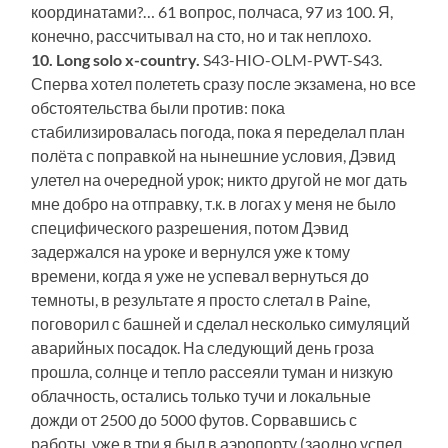
координатами?… 61 вопрос, полчаса, 97 из 100. Я,
конечно, рассчитывал на сто, но и так неплохо.
10. Long solo x-country.
S43-HIO-OLM-PWT-S43.
Сперва хотел полететь сразу после экзамена, но все
обстоятельства были против: пока
стабилизировалась погода, пока я переделал план
полёта с поправкой на нынешние условия, Дэвид
улетел на очередной урок; никто другой не мог дать
мне добро на отправку, т.к. в логах у меня не было
специфического разрешения, потом Дэвид
задержался на уроке и вернулся уже к тому
времени, когда я уже не успевал вернуться до
темноты, в результате я просто слетал в Paine,
поговорил с башней и сделал несколько симуляций
аварийных посадок. На следующий день гроза
прошла, солнце и тепло рассеяли туман и низкую
облачность, остались только тучи и локальные
дожди от 2500 до 5000 футов. Сорвавшись с
работы, уже в три я был в аэропорту (заодно успел