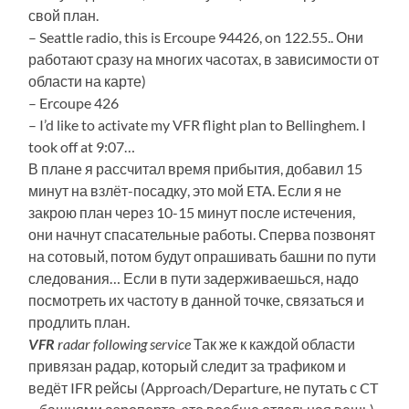
свой план.
– Seattle radio, this is Ercoupe 94426, on 122.55.. Они
работают сразу на многих часотах, в зависимости от
области на карте)
– Ercoupe 426
– I’d like to activate my VFR flight plan to Bellinghem. I
took off at 9:07…
В плане я рассчитал время прибытия, добавил 15
минут на взлёт-посадку, это мой ETA. Если я не
закрою план через 10-15 минут после истечения,
они начнут спасательные работы. Сперва позвонят
на сотовый, потом будут опрашивать башни по пути
следования… Если в пути задерживаешься, надо
посмотреть их частоту в данной точке, связаться и
продлить план.
VFR
radar following service
Так же к каждой области
привязан радар, который следит за трафиком и
ведёт IFR рейсы (Approach/Departure, не путать с CT