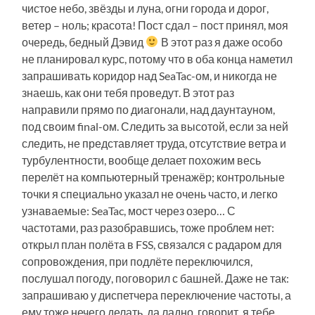
чистое небо, звёзды и луна, огни города и дорог,
ветер – ноль; красота! Пост сдал – пост принял, моя
очередь, бедный Дэвид
В этот раз я даже особо
не планировал курс, потому что в оба конца наметил
запрашивать коридор над SeaTac-ом, и никогда не
знаешь, как они тебя проведут. В этот раз
направили прямо по диагонали, над даунтауном,
под своим final-ом. Следить за высотой, если за ней
следить, не представляет труда, отсутствие ветра и
турбулентности, вообще делает похожим весь
перелёт на компьютерный тренажёр; контрольные
точки я специально указал не очень часто, и легко
узнаваемые: SeaTac, мост через озеро… С
частотами, раз разобравшись, тоже проблем нет:
открыл план полёта в FSS, связался с радаром для
сопровождения, при подлёте переключился,
послушал погоду, поговорил с башней. Даже не так:
запрашиваю у диспетчера переключение частоты, а
ему тоже нечего делать, да ладно, говорит, я тебе