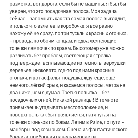
разметка.. вот дорога, если бы не машины, я был бы
уверен, что это посадочная полоса. Моя задача
сейчас – запомнить как эта самая полоса выглядит,
и только что взлетев, в коробочке, я всё равно
нахожу её не сразу: по три тусклых красных огонька,
– провода по обоим концам, и едва желтеющие
точечки лампочек по краям. Высотомер уже можно
различать без проблем, светлеющая стрелка
подтверждает всплывающие из темноты верхушки
деревьев, низковато, где-то под нами красные
огоньки, и вот асфальт, подушка, жду, ещё, ещё
немного, лёгкий срыв, и касаемся полосы, метра на
два ниже, чем я думал. Третья попытка – без
посадочных огней. Никакой разницы! В темноте
привыкаешь угадывать местоположение, и
поверхность как бы проявляется, натянутая на
точечки огоньков по бокам. Летим в Paine, по пути –
манёвры под козырьком. Сцена из фантастического
боевика, приборная панель мерцает и