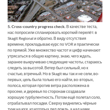
5. Cross-country progress check.
В качестве теста,
нас попросили спланировать короткий перелёт: в
Skagit Regional и обратно. В виду отсутствия
времени, прокладываю курс по VOR и практически
по прямой. Уже множество частот и цифр начинают
утрясаться в общую картину, знаю, чего ждать,
заранее выкручиваю следующие частоты, стараюсь
следить за высотой. Ветер был сильный, но к
счастью, втречный. Но в Skagit мы так и не сели, во-
первых, цель была только его найти, во-вторых,
полоса, которая против ветра расположена в
просеке, и деревья по сторонам создавали
хорошую турбулентность. Потом ещё полетал соло,
отрабатывал посадки. Сверху виднелись чёрные
тучи на юге, из которых лил дождь, а над нами