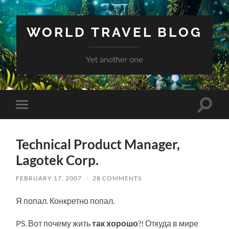
WORLD TRAVEL BLOG
Yet another one
Toggle
Toggle
search
mobile
field
menu
Technical Product Manager,
Lagotek Corp.
FEBRUARY 17, 2007
/
28 COMMENTS
Я попал. Конкретно попал.
PS. Вот почему жить
так хорошо
?! Откуда в мире