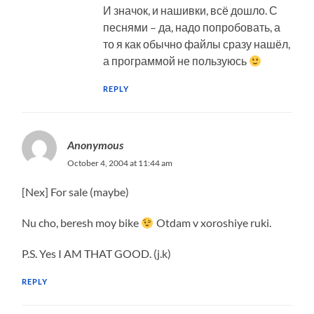
И значок, и нашивки, всё дошло. С
песнями – да, надо попробовать, а
то я как обычно файлы сразу нашёл,
а программой не пользуюсь
REPLY
Anonymous
October 4, 2004 at 11:44 am
[Nex] For sale (maybe)
Nu cho, beresh moy bike
Otdam v xoroshiye ruki.
P.S. Yes I AM THAT GOOD. (j.k)
REPLY