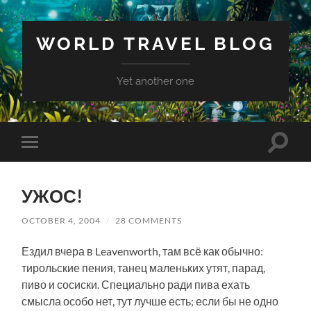
WORLD TRAVEL BLOG
Yet another one
Toggle
Toggle
search
mobile
field
menu
УЖОС!
OCTOBER 4, 2004
/
28 COMMENTS
Ездил вчера в Leavenworth, там всё как обычно:
тирольские пения, танец маленьких утят, парад,
пиво и сосиски. Специально ради пива ехать
смысла особо нет, тут лучше есть; если бы не одно