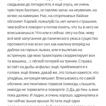
скидываю до пятидесяти, я ещё учусь, не очень
чувствую балланс, оставляю запас на неумение, на
кочки, на камешки. Нас, на
спортивных байках
обгоняет Харлей, пожалуйста, нет ничего страшнее,
чем войти в поворот и потом понять, что ты в него не
вписываешься. Что или я сейчас лягу на бок, чему
всё моё запуганное до панического ужаса существо
противится изо всех сил, как наклону вперёд на
даблах на горных лыжах, или я вылетаю на
встречную, где мою траекторию скорректирует вон
та машина… с лёгкой потерей на трение. Справа
встаёт на дыбы асфальт, ещё, приближается к
голове, ещё ближе, давай же, это только кажется, что
упадёшь, интуиция мешает. Вписываюсь по самой
обочине, инстинктивно тормозя (никогда, слышите,
никогда не тормозите в повороте :)) Да, до Nex-а мне
пока далеко. И ладно, и очень хорошо, адреналина и
так сейчас выше крыши. Кстати, ещё одно