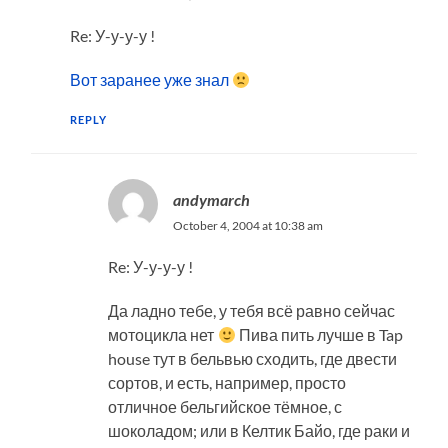
Re: У-у-у-у !
Вот заранее уже знал
REPLY
andymarch
October 4, 2004 at 10:38 am
Re: У-у-у-у !
Да ладно тебе, у тебя всё равно сейчас
мотоцикла нет
Пива пить лучше в Tap
house тут в бельвью сходить, где двести
сортов, и есть, например, просто
отличное бельгийское тёмное, с
шоколадом; или в Келтик Байо, где раки и