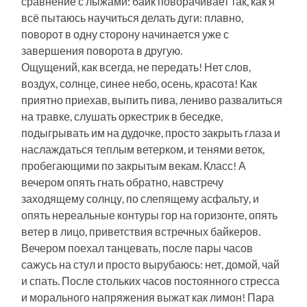
сравнение с лыжами: байк поворачивает так, как я
всё пытаюсь научиться делать дуги: плавно,
поворот в одну сторону начинается уже с
завершения поворота в другую.
Ощущений, как всегда, не передать! Нет слов,
воздух, солнце, синее небо, осень, красота! Как
приятно приехав, выпить пива, лениво развалиться
на травке, слушать оркестрик в беседке,
подыгрывать им на дудочке, просто закрыть глаза и
наслаждаться теплым ветерком, и тенями веток,
пробегающими по закрытым векам. Класс! А
вечером опять гнать обратно, навстречу
заходящему солнцу, по слепящему асфальту, и
опять нереальные контуры гор на горизонте, опять
ветер в лицо, приветствия встречных байкеров.
Вечером поехал танцевать, после пары часов
сажусь на стул и просто вырубаюсь: нет, домой, чай
и спать. После стольких часов постоянного стресса
и морального напряжения выжат как лимон! Пара