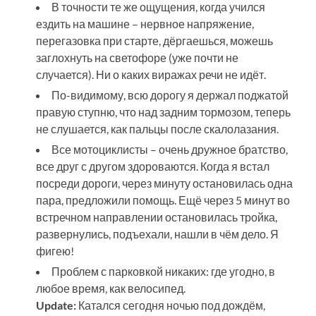
В точности те же ощущения, когда учился
ездить на машине – нервное напряжение,
перегазовка при старте, дёргаешься, можешь
заглохнуть на светофоре (уже почти не
случается). Ни о каких виражах речи не идёт.
По-видимому, всю дорогу я держал поджатой
правую ступню, что над задним тормозом, теперь
не слушается, как пальцы после скалолазания.
Все мотоциклисты – очень дружное братство,
все друг с другом здороваются. Когда я встал
посреди дороги, через минуту остановилась одна
пара, предложили помощь. Ещё через 5 минут во
встречном направлении остановилась тройка,
развернулись, подъехали, нашли в чём дело. Я
фигею!
Проблем с парковкой никаких: где угодно, в
любое время, как велосипед.
Update:
Катался сегодня ночью под дождём,