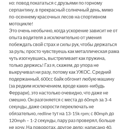
но: повод покататься с друзьями по горному
серпантину, в прекрасный солнечный день, мимо
по-осеннему красочных лесов на спортивном
мотоцикле!
Это очень необычно, когда ускорение зависит не от
опыта водителя а исключительно от умения
побеждать свой страх и силы рук, чтобы держаться
за руль; просто чувствуешь как металлическая рама
чуть изогнувшись, выстреливает как пружина,
только держись! Газ я, скажем, до упора не
выкручивал ни разу, потому как УЖОС. Средний
подержанный, 600сс байк обгонит любую машину
(за редким исключением, вроде каких-нибудь
Феррари), это настолько очевидно, что даже не
смешно. Он разгоняется с места до 60mph за 3-4
секунды, даже скорости переключать не
обязательно, redline тут на 13-15k rpm; с 80mph до
120mph – 1-2 секунды, пару раз проверял, больше
не хочу. На поворотах, другое дело: написано 40,