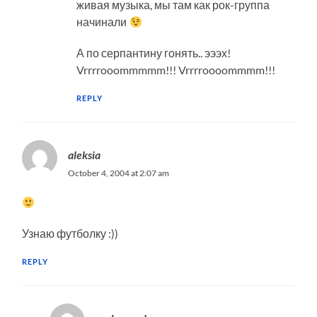
живая музыка, мы там как рок-группа
начинали
А по серпантину гонять.. эээх!
Vrrrrooommmmm!!! Vrrrroooommmm!!!
REPLY
aleksia
October 4, 2004 at 2:07 am
Узнаю футболку :))
REPLY