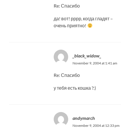
Re: Спасибо
да! вот! рррр, когда гладят –
очень приятно!
_black_widow_
November 9, 2004 at 1:41 am
Re: Спасибо
у тебя есть кошка ?:)
andymarch
November 9, 2004 at 12:33 pm