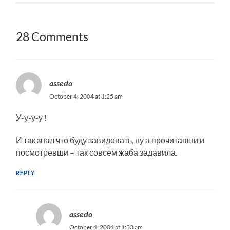
28 Comments
assedo
October 4, 2004 at 1:25 am
У-у-у-у !
И так знал что буду завидовать, ну а прочитавши и
посмотревши – так совсем жаба задавила.
REPLY
assedo
October 4, 2004 at 1:33 am