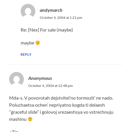
andymarch
October 4, 2004 at 1:21 pm
Re: [Nex] For sale (maybe)
maybe
REPLY
Anonymous
October 4, 2004 at 12:48 pm
Mda-s. V povorotah dejstvitel’no tormozit’ ne nado.
Poluchaetsa ochen’ nepriyatno kogda ti delaesh
“graceful slide” i golovoj vrezaeshsya vo vstrechnuju
mashinu
+Tin