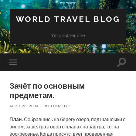
WORLD TRAVEL BLOG
Yet another one
Toggle
Toggle
search
mobile
field
menu
Зачёт по основным
предметам.
APRIL 28, 2004
/
8 COMMENTS
План.
Собравшись на берегу озера, под шашлыки с
вином, зашёл разговор о планах на завтра, т.е. на
воскресенье. Когда присутствует проверенная