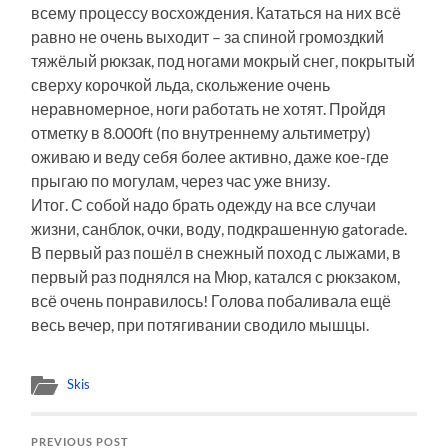
всему процессу восхождения. Кататься на них всё
равно не очень выходит – за спиной громоздкий
тяжёлый рюкзак, под ногами мокрый снег, покрытый
сверху корочкой льда, скольжение очень
неравномерное, ноги работать не хотят. Пройдя
отметку в 8.000ft (по внутреннему альтиметру)
оживаю и веду себя более активно, даже кое-где
прыгаю по могулам, через час уже внизу.
Итог. С собой надо брать одежду на все случаи
жизни, санблок, очки, воду, подкрашенную gatorade.
В первый раз пошёл в снежный поход с лыжами, в
первый раз поднялся на Мюр, катался с рюкзаком,
всё очень понравилось! Голова побаливала ещё
весь вечер, при потягивании сводило мышцы.
Skis
PREVIOUS POST