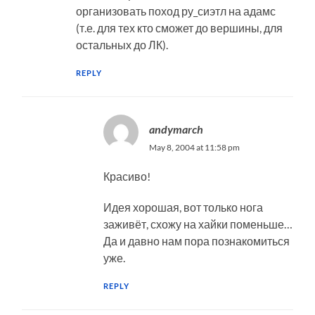
организовать поход ру_сиэтл на адамс
(т.е. для тех кто сможет до вершины, для
остальных до ЛК).
REPLY
andymarch
May 8, 2004 at 11:58 pm
Красиво!
Идея хорошая, вот только нога
заживёт, схожу на хайки поменьше…
Да и давно нам пора познакомиться
уже.
REPLY