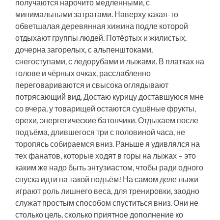
получаются нарочито медленными, с
минимальными затратами. Наверху какая-то
обветшалая деревянная хижина подле которой
отдыхают группы людей. Потёртых и жилистых,
дочерна загорелых, с альпенштоками,
снегоступами, с ледорубами и лыжами. В платках на
голове и чёрных очках, расслабленно
переговариваются и свысока оглядывают
потрясающий вид. Достаю курицу доставшуюся мне
со вчера, у товарищей остаются сушёные фрукты,
орехи, энергетические батончики. Отдыхаем после
подъёма, длившегося три с половиной часа, не
торопясь собираемся вниз. Раньше я удивлялся на
тех фанатов, которые ходят в горы на лыжах – это
каким же надо быть энтузиастом, чтобы ради одного
спуска идти на такой подъём! На самом деле лыжи
играют роль лишнего веса, для тренировки, заодно
служат простым способом спуститься вниз. Они не
столько цель, сколько приятное дополнение ко