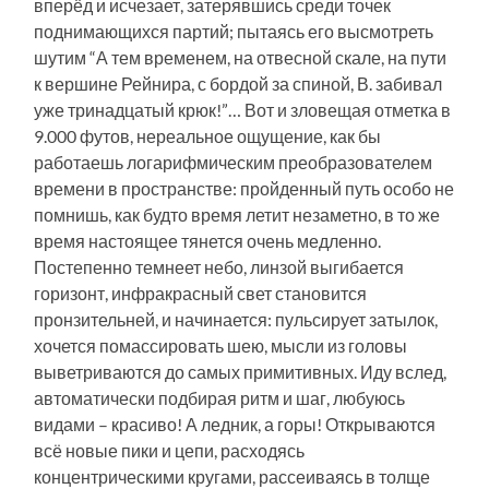
вперёд и исчезает, затерявшись среди точек
поднимающихся партий; пытаясь его высмотреть
шутим “А тем временем, на отвесной скале, на пути
к вершине Рейнира, с бордой за спиной, В. забивал
уже тринадцатый крюк!”… Вот и зловещая отметка в
9.000 футов, нереальное ощущение, как бы
работаешь логарифмическим преобразователем
времени в пространстве: пройденный путь особо не
помнишь, как будто время летит незаметно, в то же
время настоящее тянется очень медленно.
Постепенно темнеет небо, линзой выгибается
горизонт, инфракрасный свет становится
пронзительней, и начинается: пульсирует затылок,
хочется помассировать шею, мысли из головы
выветриваются до самых примитивных. Иду вслед,
автоматически подбирая ритм и шаг, любуюсь
видами – красиво! А ледник, а горы! Открываются
всё новые пики и цепи, расходясь
концентрическими кругами, рассеиваясь в толще