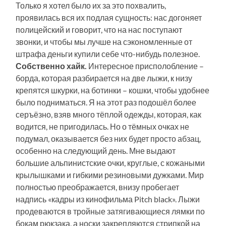
Только я хотел было их за это похвалить,
проявилась вся их подлая сущность: нас догоняет
полицейский и говорит, что на нас поступают
звонки, и чтобы мы лучше на сэкономленные от
штрафа деньги купили себе что-нибудь полезное.
Собственно хайк.
Интересное присполобление –
борда, которая разбирается на две лыжи, к низу
крепятся шкурки, на ботинки – кошки, чтобы удобнее
было подниматься. Я на этот раз подошёл более
серъёзно, взяв много тёплой одежды, которая, как
водится, не пригодилась. Но о тёмных очках не
подумал, оказывается без них будет просто абзац,
особенно на следующий день. Мне выдают
большие альпинистские очки, круглые, с кожаными
крылышками и гибкими резиновыми дужками. Мир
полностью преображается, внизу пробегает
надпись «кадры из кинофильма Pitch black». Лыжи
продеваются в тройные затягивающиеся лямки по
бокам рюкзака, а носки закрепляются стрипкой на