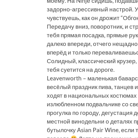
моему. На Ninjе сидишь, подавши
задорно-агрессивный настрой. 
чувствуешь, как он дрожит “Обго
Передачу вниз, поворотник, и стр
тебя прямая посадка, прямые рук
далеко впереди, отчего нещадно
вперёд и только переваливаешьс
Солидный, классический крузер, 
тебя суетится на дороге.
Leavenworth – маленькая баварс
весёлый праздник пива, танцев и
ходят в национальных костюмах 
излюбленном подвальчике со св
прогулка по городу, дегустация 
местной винодельни о деталях п
бутылочку Asian Pair Wine, если 