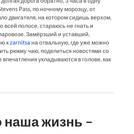
долгая дорога обратно, 3 часа в одну
Stevens Pass, по ночному морозцу, от
пло двигателя, на котором сидишь верхом.
 всей полосе, стараюсь не гнать и
паровозе. Замёрзший и уставший,
ию к
zarnitsa
на отвальную, где уже можно
ить рюмку чаю, поделиться новостями со
 впечатления укладываются в голове, как
о наша жизнь –