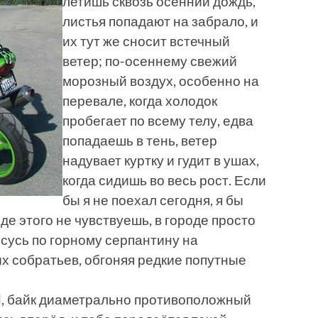
летишь сквозь осенний дождь,
листья попадают на забрало, и
их тут же сносит встечный
ветер; по-осеннему свежий
морозный воздух, особенно на
перевале, когда холодок
пробегает по всему телу, едва
попадаешь в тень, ветер
надувает куртку и гудит в ушах,
когда сидишь во весь рост. Если
бы я не поехал сегодня, я бы
де этого не чувствуешь, в городе просто
сусь по горному серпантину на
ых собратьев, обгоняя редкие попутные
d, байк диаметрально противоположный