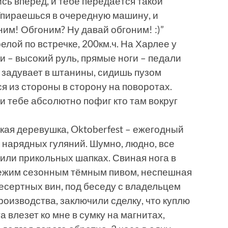
сь вперёд, и тебе передаётся такой
Упираешься в очередную машину, и
ним! Обгоним? Ну давай обгоним! :)”
елой по встречке, 200км.ч. На Харлее у
и – высокий руль, прямые ноги – педали
 задувает в штанины, сидишь пузом
я из стороны в сторону на поворотах.
и тебе абсолютно пофиг кто там вокруг
кая деревушка, Oktoberfest – ежегодный
 нарядных гуляний. Шумно, людно, все
или прикольных шапках. Свиная нога в
ежим сезонным тёмным пивом, неспешная
десертных вин, под беседу с владельцем
роизводства, заключили сделку, что куплю
та влезет ко мне в сумку на магнитах,