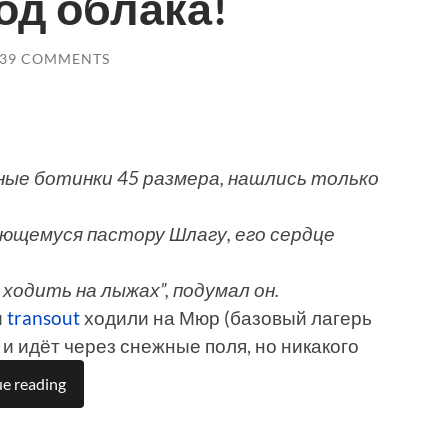
под облака!
39 COMMENTS
ые ботинки 45 размера, нашлись только
яющемуся пастору Шлагу, его сердце
 ходить на лыжах”, подумал он.
и
transout
ходили на Мюр (базовый лагерь
 и идёт через снежные поля, но никакого
e reading