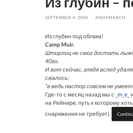
Из глубин – 
SEPTEMBER 4, 2006
/
ANDYMARCH
/
Из глубин под облака!
Camp Muir.
Штирлиц не смог достать лыжн
40го.
И вот сейчас, глядя вслед удал
сжалось:
“а ведь пастор совсем не умеет
Где-то с месяц назад мы с
_m_e_
на Рейнире, путь к которому хоть
снаряжения не требует).
Continu