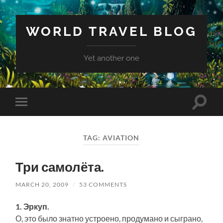
WORLD TRAVEL BLOG
Yet another one
Toggle
Toggle
search
mobile
field
menu
TAG:
AVIATION
Три самолёта.
MARCH 20, 2009
/
53 COMMENTS
1. Эркуп.
О, это было знатно устроено, продумано и сыграно,