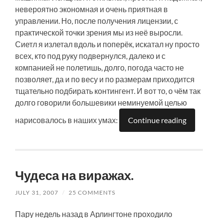
невероятно экономная и очень приятная в
управлении. Но, после получения лицензии, с
практической точки зрения мы из неё выросли.
Сиетл я излетал вдоль и поперёк, искатал ну просто
всех, кто под руку подвернулся, далеко и с
компанией не полетишь, долго, погода часто не
позволяет, да и по весу и по размерам приходится
тщательно подбирать контингент. И вот то, о чём так
долго говорили большевики неминуемой целью
нарисовалось в наших умах:
Continue reading
Чудеса на виражах.
JULY 31, 2007
/
25 COMMENTS
Пару недель назад в Арлингтоне проходило